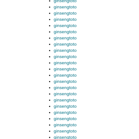
ginsengtoto
ginsengtoto
ginsengtoto
ginsengtoto
ginsengtoto
ginsengtoto
ginsengtoto
ginsengtoto
ginsengtoto
ginsengtoto
ginsengtoto
ginsengtoto
ginsengtoto
ginsengtoto
ginsengtoto
ginsengtoto
ginsengtoto
ginsengtoto
ginsengtoto
ginsengtoto
ginsengtoto
ginsengtoto
ginsengtoto