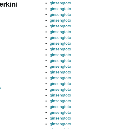
erkini
ginsengtoto
ginsengtoto
ginsengtoto
ginsengtoto
ginsengtoto
ginsengtoto
ginsengtoto
ginsengtoto
ginsengtoto
ginsengtoto
ginsengtoto
ginsengtoto
ginsengtoto
ginsengtoto
ginsengtoto
m
ginsengtoto
ginsengtoto
ginsengtoto
ginsengtoto
ginsengtoto
ginsengtoto
ginsengtoto