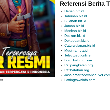
Referensi Berita T
Harian.biz.id
Tahunan.biz.id
Bulanan.biz.id
Jaman.biz.id
Menitan.biz.id
Detikan.biz.id
Dekadean.biz.id
Caturwulanan.biz.id
Musiman.biz.id
Televiziebi.online
Lordfilmlog.online
Pafipangkatan.org
Pafibatahan.org
Jasa.smartseovancouver.co
in
Lattingtowninfo.com