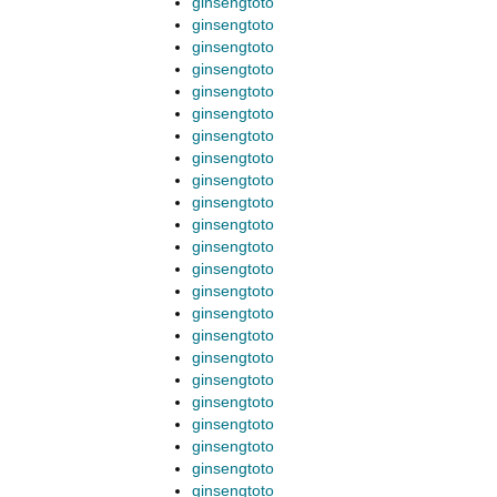
ginsengtoto
ginsengtoto
ginsengtoto
ginsengtoto
ginsengtoto
ginsengtoto
ginsengtoto
ginsengtoto
ginsengtoto
ginsengtoto
ginsengtoto
ginsengtoto
ginsengtoto
ginsengtoto
ginsengtoto
ginsengtoto
ginsengtoto
ginsengtoto
ginsengtoto
ginsengtoto
ginsengtoto
ginsengtoto
ginsengtoto