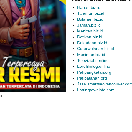
Harian.biz.id
Tahunan.biz.id
Bulanan.biz.id
Jaman.biz.id
Menitan.biz.id
Detikan.biz.id
Dekadean.biz.id
Caturwulanan.biz.id
Musiman.biz.id
Televiziebi.online
Lordfilmlog.online
Pafipangkatan.org
Pafibatahan.org
Jasa.smartseovancouver.co
Lattingtowninfo.com
in