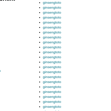
ginsengtoto
ginsengtoto
ginsengtoto
ginsengtoto
ginsengtoto
ginsengtoto
ginsengtoto
ginsengtoto
ginsengtoto
ginsengtoto
ginsengtoto
ginsengtoto
ginsengtoto
ginsengtoto
m
ginsengtoto
ginsengtoto
ginsengtoto
ginsengtoto
ginsengtoto
ginsengtoto
ginsengtoto
ginsengtoto