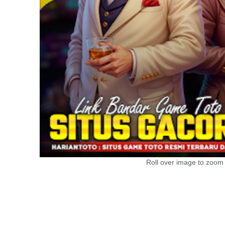
Roll over image to zoom 