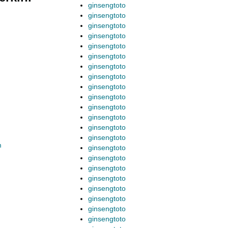
ginsengtoto
ginsengtoto
ginsengtoto
ginsengtoto
ginsengtoto
ginsengtoto
ginsengtoto
ginsengtoto
ginsengtoto
ginsengtoto
ginsengtoto
ginsengtoto
ginsengtoto
ginsengtoto
m
ginsengtoto
ginsengtoto
ginsengtoto
ginsengtoto
ginsengtoto
ginsengtoto
ginsengtoto
ginsengtoto