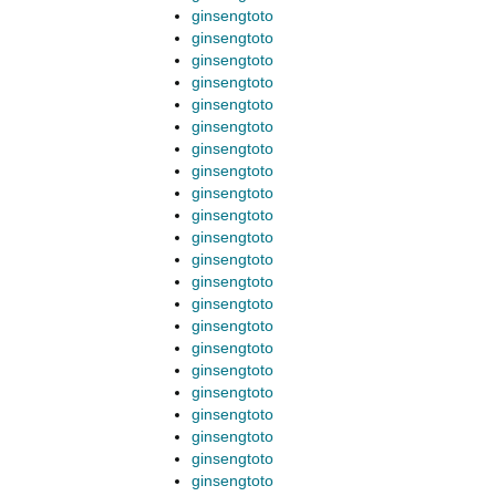
ginsengtoto
ginsengtoto
ginsengtoto
ginsengtoto
ginsengtoto
ginsengtoto
ginsengtoto
ginsengtoto
ginsengtoto
ginsengtoto
ginsengtoto
ginsengtoto
ginsengtoto
ginsengtoto
ginsengtoto
ginsengtoto
ginsengtoto
ginsengtoto
ginsengtoto
ginsengtoto
ginsengtoto
ginsengtoto