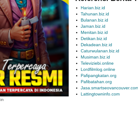
Harian.biz.id
Tahunan.biz.id
Bulanan.biz.id
Jaman.biz.id
Menitan.biz.id
Detikan.biz.id
Dekadean.biz.id
Caturwulanan.biz.id
Musiman.biz.id
Televiziebi.online
Lordfilmlog.online
Pafipangkatan.org
Pafibatahan.org
Jasa.smartseovancouver.co
Lattingtowninfo.com
in