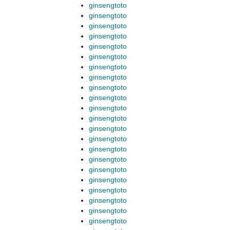
ginsengtoto
ginsengtoto
ginsengtoto
ginsengtoto
ginsengtoto
ginsengtoto
ginsengtoto
ginsengtoto
ginsengtoto
ginsengtoto
ginsengtoto
ginsengtoto
ginsengtoto
ginsengtoto
ginsengtoto
ginsengtoto
ginsengtoto
ginsengtoto
ginsengtoto
ginsengtoto
ginsengtoto
ginsengtoto