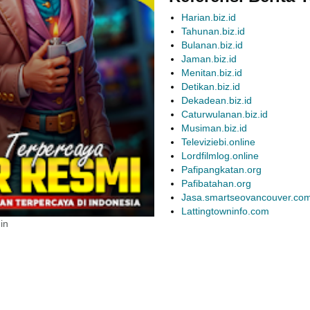
Harian.biz.id
Tahunan.biz.id
Bulanan.biz.id
Jaman.biz.id
Menitan.biz.id
Detikan.biz.id
Dekadean.biz.id
Caturwulanan.biz.id
Musiman.biz.id
Televiziebi.online
Lordfilmlog.online
Pafipangkatan.org
Pafibatahan.org
Jasa.smartseovancouver.co
Lattingtowninfo.com
in