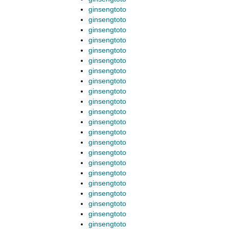
ginsengtoto
ginsengtoto
ginsengtoto
ginsengtoto
ginsengtoto
ginsengtoto
ginsengtoto
ginsengtoto
ginsengtoto
ginsengtoto
ginsengtoto
ginsengtoto
ginsengtoto
ginsengtoto
ginsengtoto
ginsengtoto
ginsengtoto
ginsengtoto
ginsengtoto
ginsengtoto
ginsengtoto
ginsengtoto