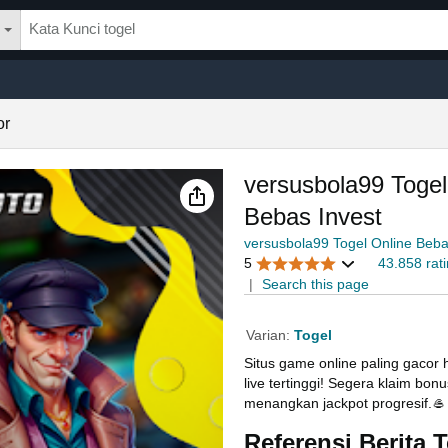
or
versusbola99 Togel
Bebas Invest
versusbola99 Togel Online Beba
5
43.858 rat
|
Search this page
Varian:
Togel
Situs game online paling gacor 
live tertinggi! Segera klaim bo
menangkan jackpot progresif.🥌
Referensi Berita T