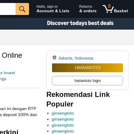
0
Hello, sign in
Returns
Account & Lists
& orders
Basket
 Online
Jakarta, Indonesia
HARIANTOTO
s Invest
ings
hariantoto login
Rekomendasi Link
Populer
hari ini dengan RTP
ginsengtoto
nus deposit 100% dan
ginsengtoto
ginsengtoto
erkini
ginsengtoto