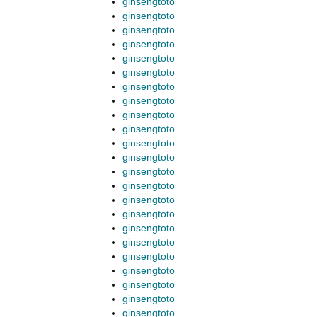
ginsengtoto
ginsengtoto
ginsengtoto
ginsengtoto
ginsengtoto
ginsengtoto
ginsengtoto
ginsengtoto
ginsengtoto
ginsengtoto
ginsengtoto
ginsengtoto
ginsengtoto
ginsengtoto
ginsengtoto
ginsengtoto
ginsengtoto
ginsengtoto
ginsengtoto
ginsengtoto
ginsengtoto
ginsengtoto
ginsengtoto