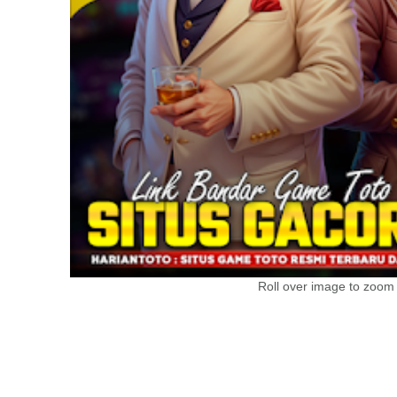
Roll over image to zoom 