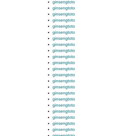
ginsengtoto
ginsengtoto
ginsengtoto
ginsengtoto
ginsengtoto
ginsengtoto
ginsengtoto
ginsengtoto
ginsengtoto
ginsengtoto
ginsengtoto
ginsengtoto
ginsengtoto
ginsengtoto
ginsengtoto
ginsengtoto
ginsengtoto
ginsengtoto
ginsengtoto
ginsengtoto
ginsengtoto
ginsengtoto
ginsengtoto