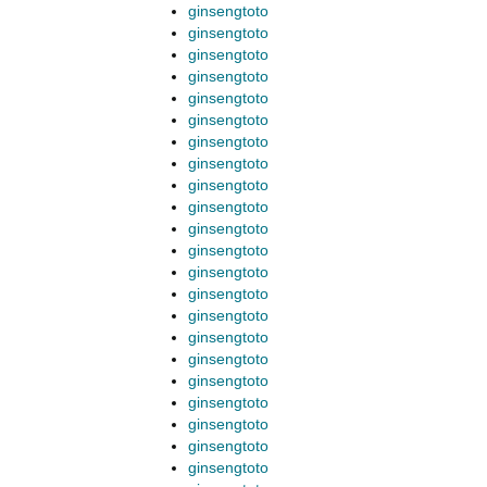
ginsengtoto
ginsengtoto
ginsengtoto
ginsengtoto
ginsengtoto
ginsengtoto
ginsengtoto
ginsengtoto
ginsengtoto
ginsengtoto
ginsengtoto
ginsengtoto
ginsengtoto
ginsengtoto
ginsengtoto
ginsengtoto
ginsengtoto
ginsengtoto
ginsengtoto
ginsengtoto
ginsengtoto
ginsengtoto