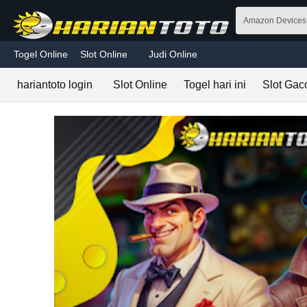
Skip to main content
Amazon Devices
Togel Online
Slot Online
Judi Online
hariantoto login
Slot Online
Togel hari ini
Slot Gac