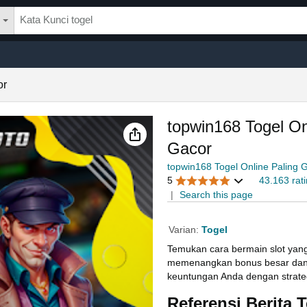
or
topwin168 Togel On
Gacor
topwin168 Togel Online Paling 
5
43.163 rat
|
Search this page
Varian:
Togel
Temukan cara bermain slot yang 
memenangkan bonus besar da
keuntungan Anda dengan strateg
Referensi Berita T