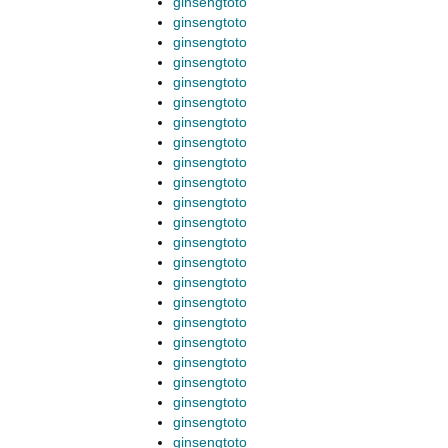
ginsengtoto
ginsengtoto
ginsengtoto
ginsengtoto
ginsengtoto
ginsengtoto
ginsengtoto
ginsengtoto
ginsengtoto
ginsengtoto
ginsengtoto
ginsengtoto
ginsengtoto
ginsengtoto
ginsengtoto
ginsengtoto
ginsengtoto
ginsengtoto
ginsengtoto
ginsengtoto
ginsengtoto
ginsengtoto
ginsengtoto