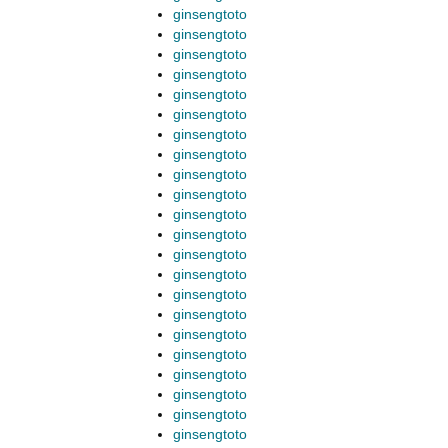
ginsengtoto
ginsengtoto
ginsengtoto
ginsengtoto
ginsengtoto
ginsengtoto
ginsengtoto
ginsengtoto
ginsengtoto
ginsengtoto
ginsengtoto
ginsengtoto
ginsengtoto
ginsengtoto
ginsengtoto
ginsengtoto
ginsengtoto
ginsengtoto
ginsengtoto
ginsengtoto
ginsengtoto
ginsengtoto