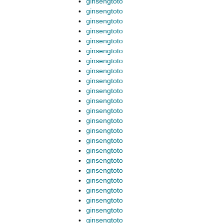
ginsengtoto
ginsengtoto
ginsengtoto
ginsengtoto
ginsengtoto
ginsengtoto
ginsengtoto
ginsengtoto
ginsengtoto
ginsengtoto
ginsengtoto
ginsengtoto
ginsengtoto
ginsengtoto
ginsengtoto
ginsengtoto
ginsengtoto
ginsengtoto
ginsengtoto
ginsengtoto
ginsengtoto
ginsengtoto
ginsengtoto