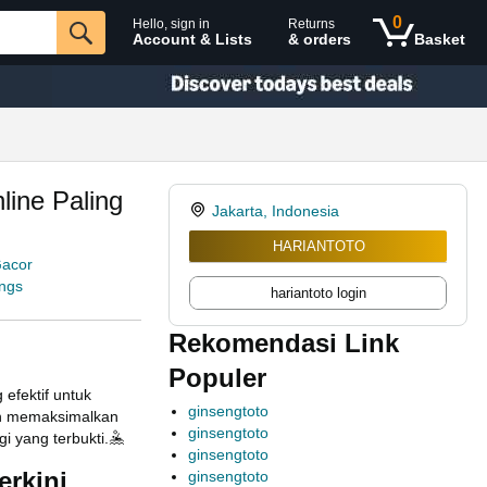
0
Hello, sign in
Returns
Account & Lists
& orders
Basket
line Paling
Jakarta, Indonesia
HARIANTOTO
Gacor
ings
hariantoto login
Rekomendasi Link
Populer
efektif untuk
ginsengtoto
n memaksimalkan
ginsengtoto
i yang terbukti.🤽
ginsengtoto
erkini
ginsengtoto