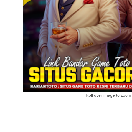
Roll over image to zoom 