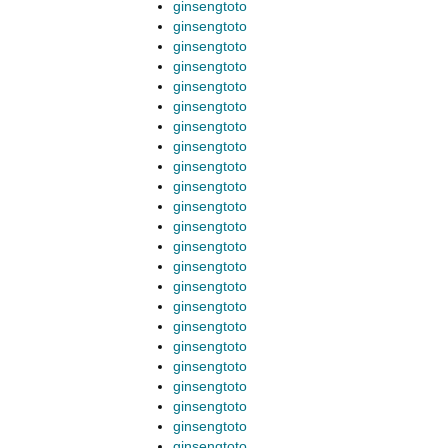
ginsengtoto
ginsengtoto
ginsengtoto
ginsengtoto
ginsengtoto
ginsengtoto
ginsengtoto
ginsengtoto
ginsengtoto
ginsengtoto
ginsengtoto
ginsengtoto
ginsengtoto
ginsengtoto
ginsengtoto
ginsengtoto
ginsengtoto
ginsengtoto
ginsengtoto
ginsengtoto
ginsengtoto
ginsengtoto
ginsengtoto