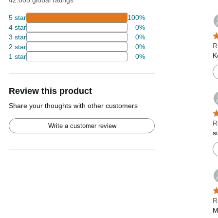
42.005 global ratings
5 star
100%
4 star
0%
3 star
0%
R
2 star
0%
K
1 star
0%
Review this product
Share your thoughts with other customers
R
Write a customer review
s
R
M