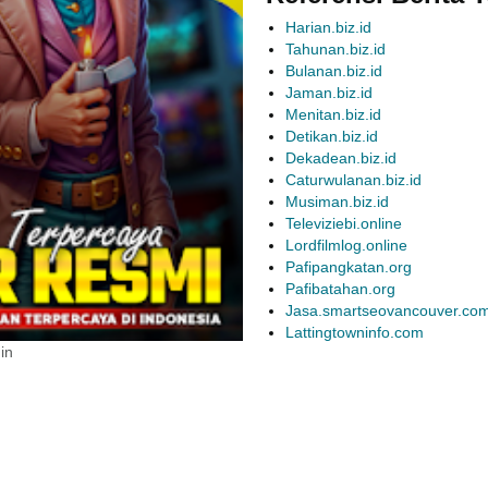
Harian.biz.id
Tahunan.biz.id
Bulanan.biz.id
Jaman.biz.id
Menitan.biz.id
Detikan.biz.id
Dekadean.biz.id
Caturwulanan.biz.id
Musiman.biz.id
Televiziebi.online
Lordfilmlog.online
Pafipangkatan.org
Pafibatahan.org
Jasa.smartseovancouver.co
Lattingtowninfo.com
in