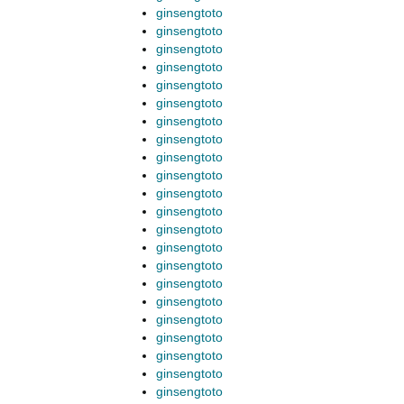
ginsengtoto
ginsengtoto
ginsengtoto
ginsengtoto
ginsengtoto
ginsengtoto
ginsengtoto
ginsengtoto
ginsengtoto
ginsengtoto
ginsengtoto
ginsengtoto
ginsengtoto
ginsengtoto
ginsengtoto
ginsengtoto
ginsengtoto
ginsengtoto
ginsengtoto
ginsengtoto
ginsengtoto
ginsengtoto