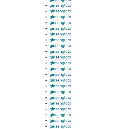
ginsengtoto
ginsengtoto
ginsengtoto
ginsengtoto
ginsengtoto
ginsengtoto
ginsengtoto
ginsengtoto
ginsengtoto
ginsengtoto
ginsengtoto
ginsengtoto
ginsengtoto
ginsengtoto
ginsengtoto
ginsengtoto
ginsengtoto
ginsengtoto
ginsengtoto
ginsengtoto
ginsengtoto
ginsengtoto