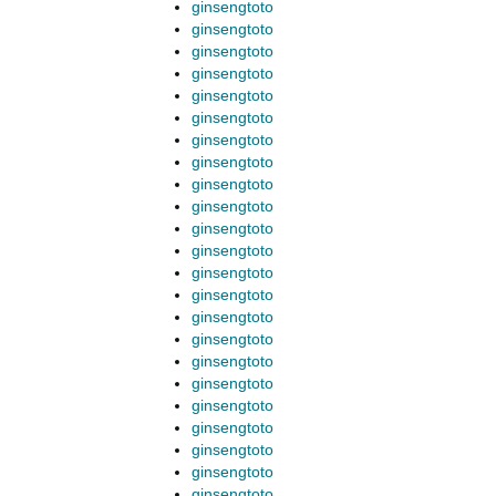
ginsengtoto
ginsengtoto
ginsengtoto
ginsengtoto
ginsengtoto
ginsengtoto
ginsengtoto
ginsengtoto
ginsengtoto
ginsengtoto
ginsengtoto
ginsengtoto
ginsengtoto
ginsengtoto
ginsengtoto
ginsengtoto
ginsengtoto
ginsengtoto
ginsengtoto
ginsengtoto
ginsengtoto
ginsengtoto
ginsengtoto