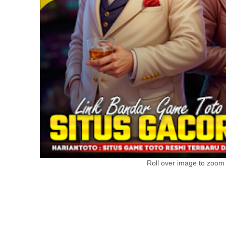
Roll over image to zoom 