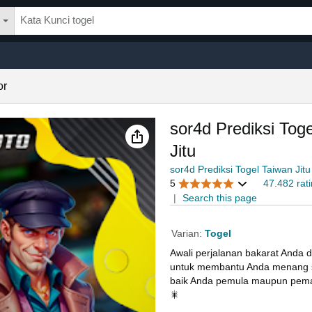
or
sor4d Prediksi Tog
Jitu
sor4d Prediksi Togel Taiwan Jitu
5
47.482 rat
|
Search this page
Varian:
Togel
Awali perjalanan bakarat Anda de
untuk membantu Anda menang s
baik Anda pemula maupun pema
🎇