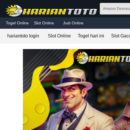
Skip to main content
Amazon Devices
Togel Online
Slot Online
Judi Online
hariantoto login
Slot Online
Togel hari ini
Slot Gac