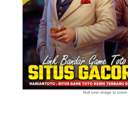
Roll over image to zoom 