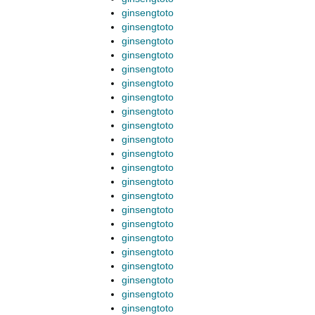
ginsengtoto
ginsengtoto
ginsengtoto
ginsengtoto
ginsengtoto
ginsengtoto
ginsengtoto
ginsengtoto
ginsengtoto
ginsengtoto
ginsengtoto
ginsengtoto
ginsengtoto
ginsengtoto
ginsengtoto
ginsengtoto
ginsengtoto
ginsengtoto
ginsengtoto
ginsengtoto
ginsengtoto
ginsengtoto