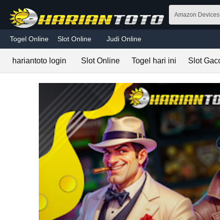
Skip to main content
Amazon Devices
Togel Online
Slot Online
Judi Online
hariantoto login
Slot Online
Togel hari ini
Slot Gac