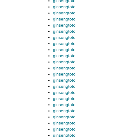
ginsengtoto
ginsengtoto
ginsengtoto
ginsengtoto
ginsengtoto
ginsengtoto
ginsengtoto
ginsengtoto
ginsengtoto
ginsengtoto
ginsengtoto
ginsengtoto
ginsengtoto
ginsengtoto
ginsengtoto
ginsengtoto
ginsengtoto
ginsengtoto
ginsengtoto
ginsengtoto
ginsengtoto
ginsengtoto
ginsengtoto