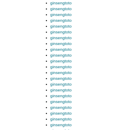
ginsengtoto
ginsengtoto
ginsengtoto
ginsengtoto
ginsengtoto
ginsengtoto
ginsengtoto
ginsengtoto
ginsengtoto
ginsengtoto
ginsengtoto
ginsengtoto
ginsengtoto
ginsengtoto
ginsengtoto
ginsengtoto
ginsengtoto
ginsengtoto
ginsengtoto
ginsengtoto
ginsengtoto
ginsengtoto