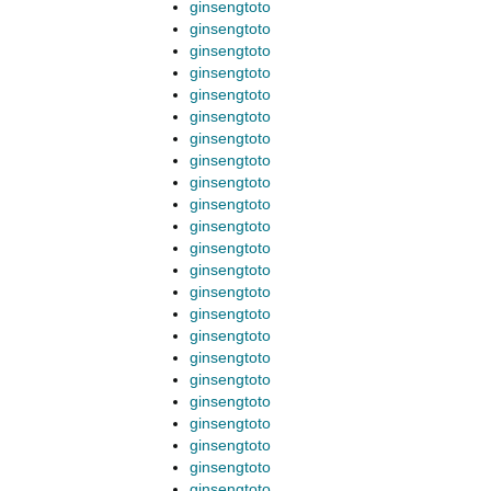
ginsengtoto
ginsengtoto
ginsengtoto
ginsengtoto
ginsengtoto
ginsengtoto
ginsengtoto
ginsengtoto
ginsengtoto
ginsengtoto
ginsengtoto
ginsengtoto
ginsengtoto
ginsengtoto
ginsengtoto
ginsengtoto
ginsengtoto
ginsengtoto
ginsengtoto
ginsengtoto
ginsengtoto
ginsengtoto
ginsengtoto