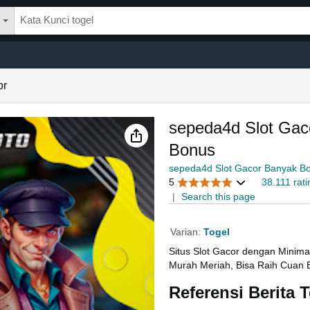
or
sepeda4d Slot Gac
Bonus
sepeda4d Slot Gacor Banyak B
5
38.111 rat
|
Search this page
Varian:
Togel
Situs Slot Gacor dengan Minimal
Murah Meriah, Bisa Raih Cuan 
Referensi Berita T