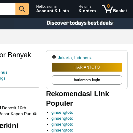
0
Hello, sign in
Returns
Account & Lists
& orders
Basket
or Banyak
Jakarta, Indonesia
HARIANTOTO
onus
ings
hariantoto login
Rekomendasi Link
Populer
 Deposit 10rb.
ginsengtoto
Besar Kapan Pun.📸
ginsengtoto
erkini
ginsengtoto
ginsengtoto