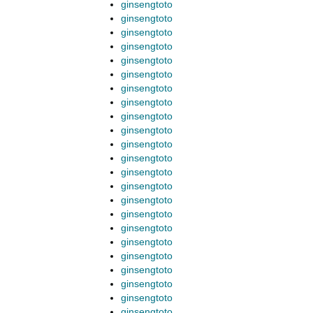
ginsengtoto
ginsengtoto
ginsengtoto
ginsengtoto
ginsengtoto
ginsengtoto
ginsengtoto
ginsengtoto
ginsengtoto
ginsengtoto
ginsengtoto
ginsengtoto
ginsengtoto
ginsengtoto
ginsengtoto
ginsengtoto
ginsengtoto
ginsengtoto
ginsengtoto
ginsengtoto
ginsengtoto
ginsengtoto
ginsengtoto