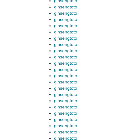
ginsengtoto
ginsengtoto
ginsengtoto
ginsengtoto
ginsengtoto
ginsengtoto
ginsengtoto
ginsengtoto
ginsengtoto
ginsengtoto
ginsengtoto
ginsengtoto
ginsengtoto
ginsengtoto
ginsengtoto
ginsengtoto
ginsengtoto
ginsengtoto
ginsengtoto
ginsengtoto
ginsengtoto
ginsengtoto
ginsengtoto