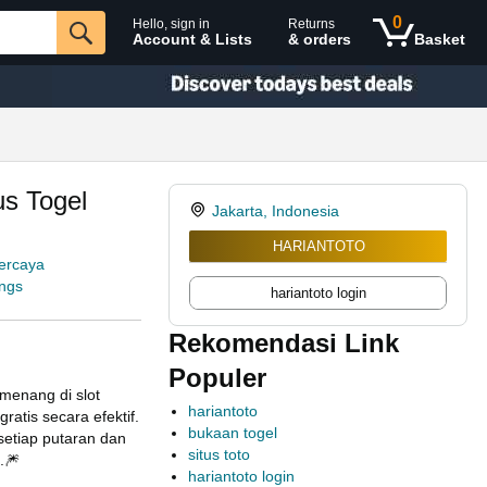
0
Hello, sign in
Returns
Account & Lists
& orders
Basket
us Togel
Jakarta, Indonesia
HARIANTOTO
percaya
ings
hariantoto login
Rekomendasi Link
Populer
menang di slot
hariantoto
atis secara efektif.
bukaan togel
etiap putaran dan
situs toto
.🎆
hariantoto login