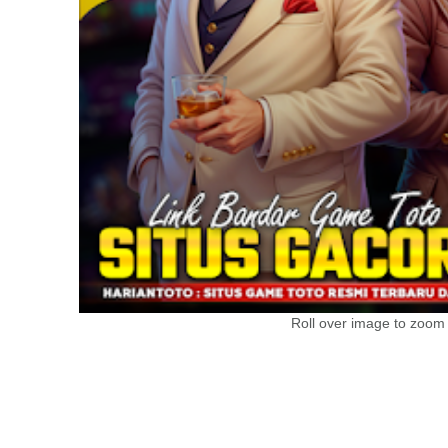
Roll over image to zoom 