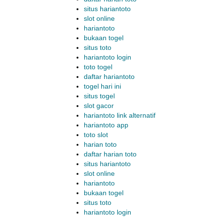
situs hariantoto
slot online
hariantoto
bukaan togel
situs toto
hariantoto login
toto togel
daftar hariantoto
togel hari ini
situs togel
slot gacor
hariantoto link alternatif
hariantoto app
toto slot
harian toto
daftar harian toto
situs hariantoto
slot online
hariantoto
bukaan togel
situs toto
hariantoto login