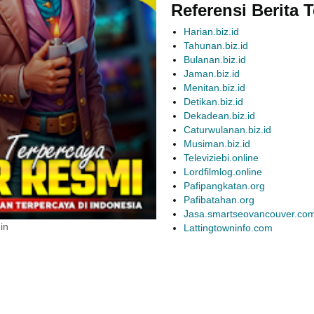
Referensi Berita T
Harian.biz.id
Tahunan.biz.id
Bulanan.biz.id
Jaman.biz.id
Menitan.biz.id
Detikan.biz.id
Dekadean.biz.id
Caturwulanan.biz.id
Musiman.biz.id
Televiziebi.online
Lordfilmlog.online
Pafipangkatan.org
Pafibatahan.org
Jasa.smartseovancouver.co
in
Lattingtowninfo.com