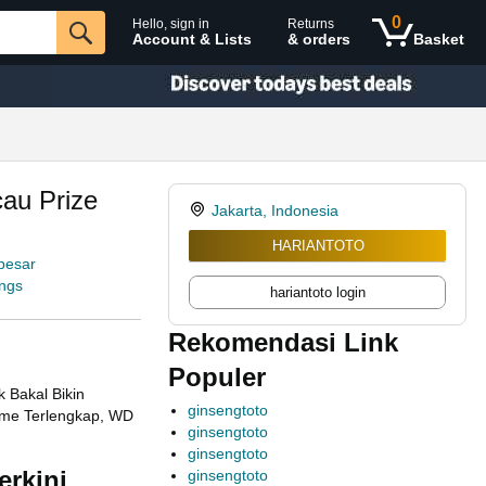
0
Hello, sign in
Returns
Account & Lists
& orders
Basket
au Prize
Jakarta, Indonesia
HARIANTOTO
besar
ings
hariantoto login
Rekomendasi Link
Populer
k Bakal Bikin
ginsengtoto
ame Terlengkap, WD
ginsengtoto
ginsengtoto
erkini
ginsengtoto