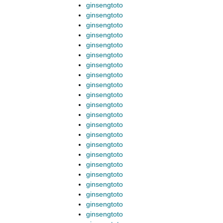
ginsengtoto
ginsengtoto
ginsengtoto
ginsengtoto
ginsengtoto
ginsengtoto
ginsengtoto
ginsengtoto
ginsengtoto
ginsengtoto
ginsengtoto
ginsengtoto
ginsengtoto
ginsengtoto
ginsengtoto
ginsengtoto
ginsengtoto
ginsengtoto
ginsengtoto
ginsengtoto
ginsengtoto
ginsengtoto