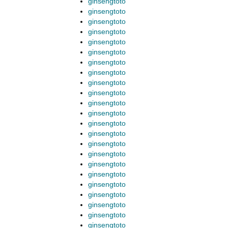
ginsengtoto
ginsengtoto
ginsengtoto
ginsengtoto
ginsengtoto
ginsengtoto
ginsengtoto
ginsengtoto
ginsengtoto
ginsengtoto
ginsengtoto
ginsengtoto
ginsengtoto
ginsengtoto
ginsengtoto
ginsengtoto
ginsengtoto
ginsengtoto
ginsengtoto
ginsengtoto
ginsengtoto
ginsengtoto
ginsengtoto