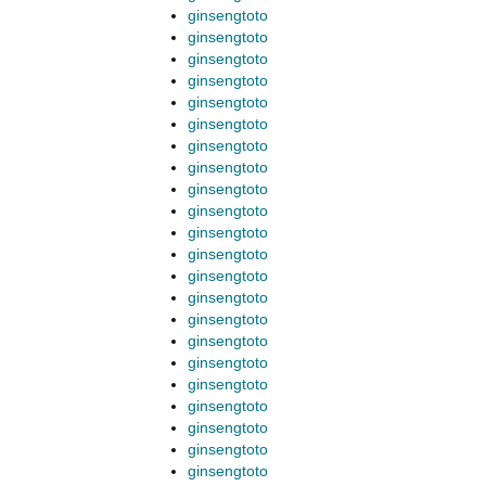
ginsengtoto
ginsengtoto
ginsengtoto
ginsengtoto
ginsengtoto
ginsengtoto
ginsengtoto
ginsengtoto
ginsengtoto
ginsengtoto
ginsengtoto
ginsengtoto
ginsengtoto
ginsengtoto
ginsengtoto
ginsengtoto
ginsengtoto
ginsengtoto
ginsengtoto
ginsengtoto
ginsengtoto
ginsengtoto