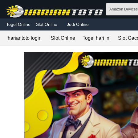
Skip to main content
Amazon Devices
Togel Online
Slot Online
Judi Online
hariantoto login
Slot Online
Togel hari ini
Slot Gac