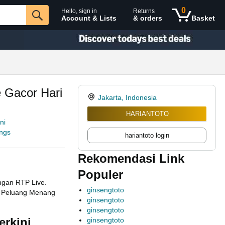
0
Hello, sign in
Returns
Account & Lists
& orders
Basket
e Gacor Hari
Jakarta, Indonesia
HARIANTOTO
ni
ings
hariantoto login
Rekomendasi Link
Populer
ngan RTP Live.
ginsengtoto
uk Peluang Menang
ginsengtoto
ginsengtoto
erkini
ginsengtoto