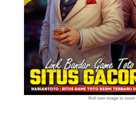
Roll over image to zoom 