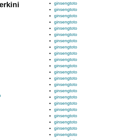
erkini
ginsengtoto
ginsengtoto
ginsengtoto
ginsengtoto
ginsengtoto
ginsengtoto
ginsengtoto
ginsengtoto
ginsengtoto
ginsengtoto
ginsengtoto
ginsengtoto
ginsengtoto
ginsengtoto
ginsengtoto
m
ginsengtoto
ginsengtoto
ginsengtoto
ginsengtoto
ginsengtoto
ginsengtoto
ginsengtoto