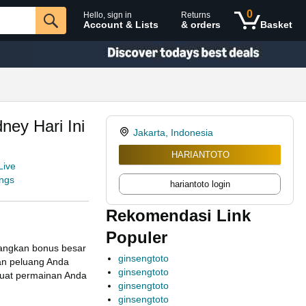
0
Hello, sign in
Returns
Account & Lists
& orders
Basket
ney Hari Ini
Jakarta, Indonesia
HARIANTOTO
Live
ings
hariantoto login
Rekomendasi Link
Populer
angkan bonus besar
ginsengtoto
an peluang Anda
ginsengtoto
uat permainan Anda
ginsengtoto
ginsengtoto