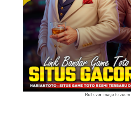
Roll over image to zoom 