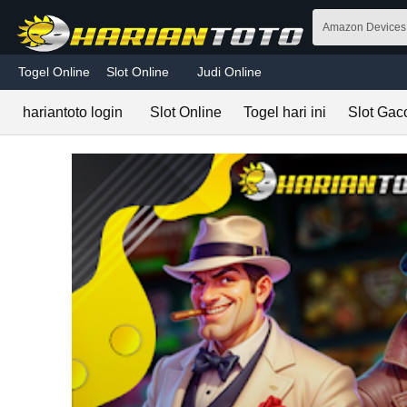
Skip to main content
Amazon Devices
Togel Online
Slot Online
Judi Online
hariantoto login
Slot Online
Togel hari ini
Slot Gac