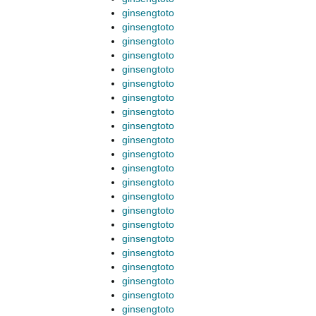
ginsengtoto
ginsengtoto
ginsengtoto
ginsengtoto
ginsengtoto
ginsengtoto
ginsengtoto
ginsengtoto
ginsengtoto
ginsengtoto
ginsengtoto
ginsengtoto
ginsengtoto
ginsengtoto
ginsengtoto
ginsengtoto
ginsengtoto
ginsengtoto
ginsengtoto
ginsengtoto
ginsengtoto
ginsengtoto