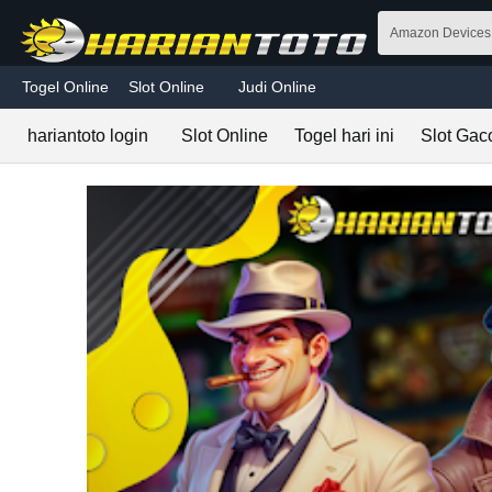
Skip to main content
Amazon Devices
Togel Online
Slot Online
Judi Online
hariantoto login
Slot Online
Togel hari ini
Slot Gac