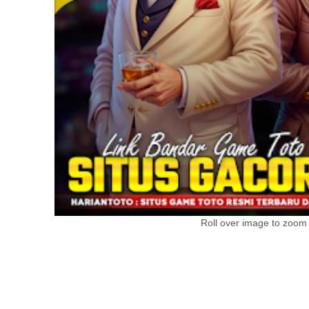
Roll over image to zoom 