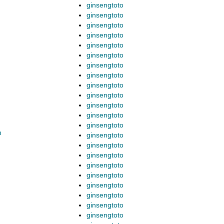
ginsengtoto
ginsengtoto
ginsengtoto
ginsengtoto
ginsengtoto
ginsengtoto
ginsengtoto
ginsengtoto
ginsengtoto
ginsengtoto
ginsengtoto
ginsengtoto
ginsengtoto
m
ginsengtoto
ginsengtoto
ginsengtoto
ginsengtoto
ginsengtoto
ginsengtoto
ginsengtoto
ginsengtoto
ginsengtoto