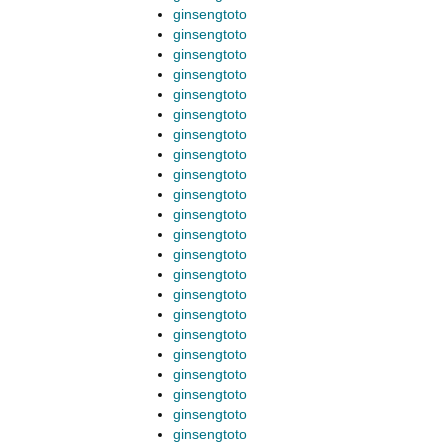
ginsengtoto
ginsengtoto
ginsengtoto
ginsengtoto
ginsengtoto
ginsengtoto
ginsengtoto
ginsengtoto
ginsengtoto
ginsengtoto
ginsengtoto
ginsengtoto
ginsengtoto
ginsengtoto
ginsengtoto
ginsengtoto
ginsengtoto
ginsengtoto
ginsengtoto
ginsengtoto
ginsengtoto
ginsengtoto