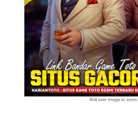
Roll over image to zoom 