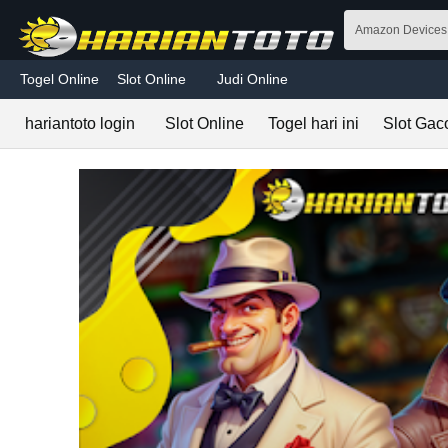
Skip to main content
Amazon Devices
Togel Online
Slot Online
Judi Online
hariantoto login
Slot Online
Togel hari ini
Slot Gac