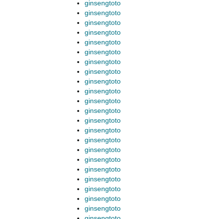
ginsengtoto
ginsengtoto
ginsengtoto
ginsengtoto
ginsengtoto
ginsengtoto
ginsengtoto
ginsengtoto
ginsengtoto
ginsengtoto
ginsengtoto
ginsengtoto
ginsengtoto
ginsengtoto
ginsengtoto
ginsengtoto
ginsengtoto
ginsengtoto
ginsengtoto
ginsengtoto
ginsengtoto
ginsengtoto
ginsengtoto