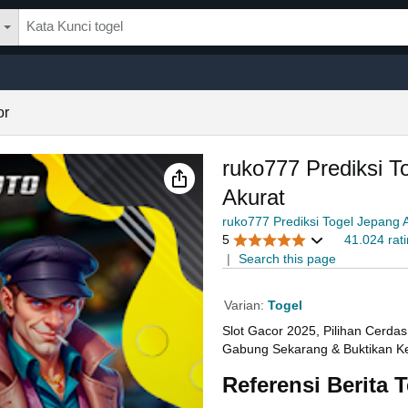
or
ruko777 Prediksi T
Akurat
ruko777 Prediksi Togel Jepang 
5
41.024 rat
|
Search this page
Varian:
Togel
Slot Gacor 2025, Pilihan Cerdas
Gabung Sekarang & Buktikan K
Referensi Berita T