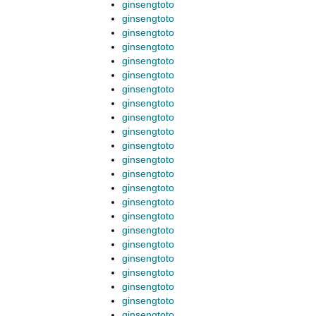
ginsengtoto
ginsengtoto
ginsengtoto
ginsengtoto
ginsengtoto
ginsengtoto
ginsengtoto
ginsengtoto
ginsengtoto
ginsengtoto
ginsengtoto
ginsengtoto
ginsengtoto
ginsengtoto
ginsengtoto
ginsengtoto
ginsengtoto
ginsengtoto
ginsengtoto
ginsengtoto
ginsengtoto
ginsengtoto
ginsengtoto