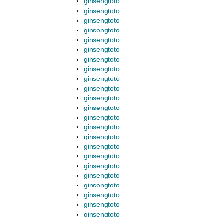
ginsengtoto
ginsengtoto
ginsengtoto
ginsengtoto
ginsengtoto
ginsengtoto
ginsengtoto
ginsengtoto
ginsengtoto
ginsengtoto
ginsengtoto
ginsengtoto
ginsengtoto
ginsengtoto
ginsengtoto
ginsengtoto
ginsengtoto
ginsengtoto
ginsengtoto
ginsengtoto
ginsengtoto
ginsengtoto
ginsengtoto