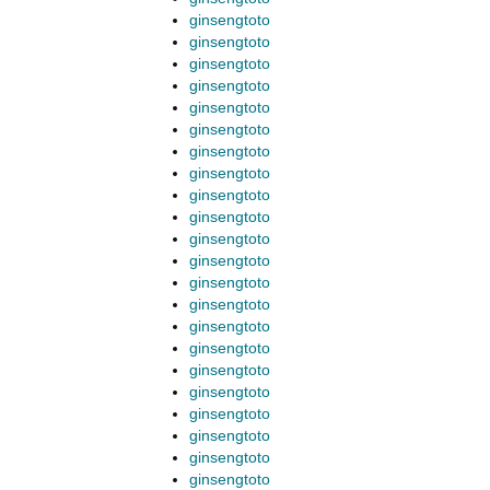
ginsengtoto
ginsengtoto
ginsengtoto
ginsengtoto
ginsengtoto
ginsengtoto
ginsengtoto
ginsengtoto
ginsengtoto
ginsengtoto
ginsengtoto
ginsengtoto
ginsengtoto
ginsengtoto
ginsengtoto
ginsengtoto
ginsengtoto
ginsengtoto
ginsengtoto
ginsengtoto
ginsengtoto
ginsengtoto