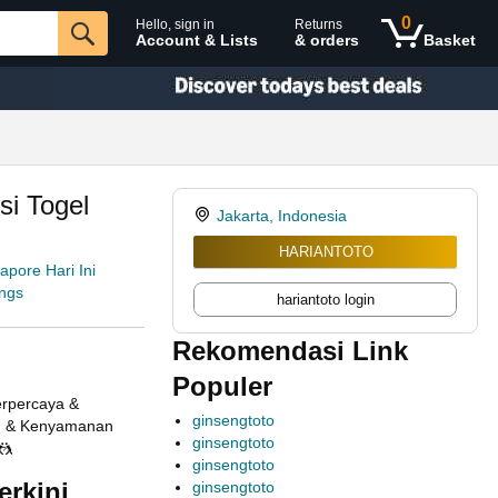
0
Hello, sign in
Returns
Account & Lists
& orders
Basket
si Togel
Jakarta, Indonesia
HARIANTOTO
apore Hari Ini
ings
hariantoto login
Rekomendasi Link
Populer
erpercaya &
ginsengtoto
n & Kenyamanan
ginsengtoto
🤼
ginsengtoto
erkini
ginsengtoto