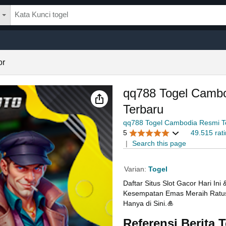
or
qq788 Togel Camb
Terbaru
qq788 Togel Cambodia Resmi T
5
49.515 rat
|
Search this page
Varian:
Togel
Daftar Situs Slot Gacor Hari In
Kesempatan Emas Meraih Ratus
Hanya di Sini.🎍
Referensi Berita T