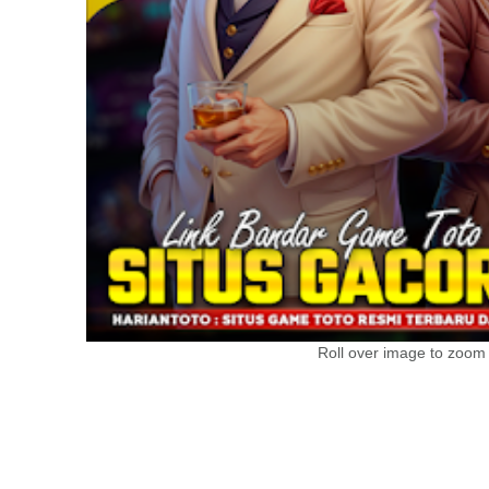
Roll over image to zoom 