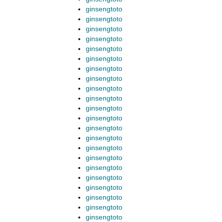
ginsengtoto
ginsengtoto
ginsengtoto
ginsengtoto
ginsengtoto
ginsengtoto
ginsengtoto
ginsengtoto
ginsengtoto
ginsengtoto
ginsengtoto
ginsengtoto
ginsengtoto
ginsengtoto
ginsengtoto
ginsengtoto
ginsengtoto
ginsengtoto
ginsengtoto
ginsengtoto
ginsengtoto
ginsengtoto