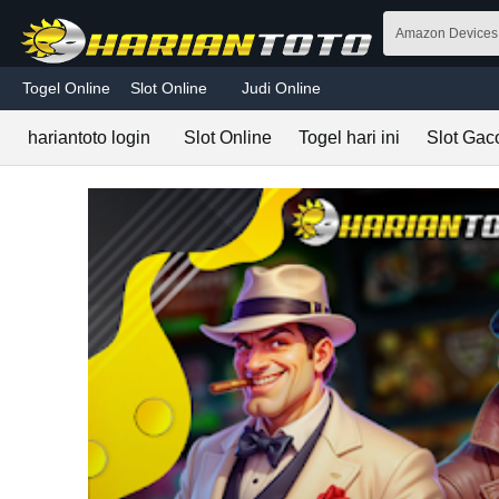
Skip to main content
Amazon Devices
Togel Online
Slot Online
Judi Online
hariantoto login
Slot Online
Togel hari ini
Slot Gac