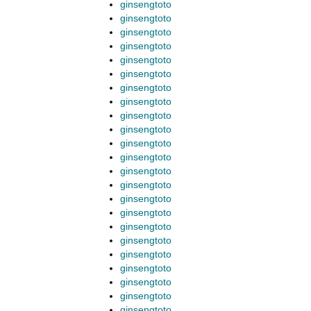
ginsengtoto
ginsengtoto
ginsengtoto
ginsengtoto
ginsengtoto
ginsengtoto
ginsengtoto
ginsengtoto
ginsengtoto
ginsengtoto
ginsengtoto
ginsengtoto
ginsengtoto
ginsengtoto
ginsengtoto
ginsengtoto
ginsengtoto
ginsengtoto
ginsengtoto
ginsengtoto
ginsengtoto
ginsengtoto
ginsengtoto