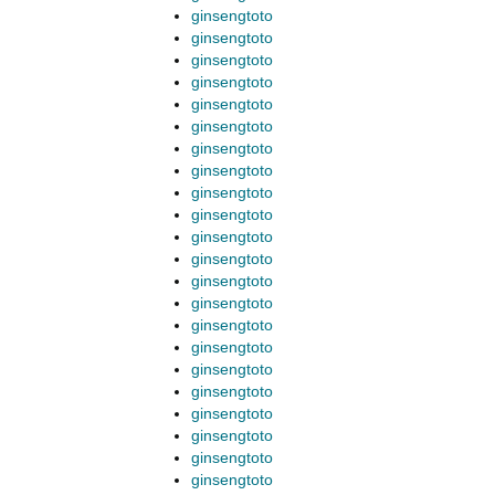
ginsengtoto
ginsengtoto
ginsengtoto
ginsengtoto
ginsengtoto
ginsengtoto
ginsengtoto
ginsengtoto
ginsengtoto
ginsengtoto
ginsengtoto
ginsengtoto
ginsengtoto
ginsengtoto
ginsengtoto
ginsengtoto
ginsengtoto
ginsengtoto
ginsengtoto
ginsengtoto
ginsengtoto
ginsengtoto