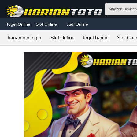
Skip to main content
Amazon Devices
Togel Online
Slot Online
Judi Online
hariantoto login
Slot Online
Togel hari ini
Slot Gac