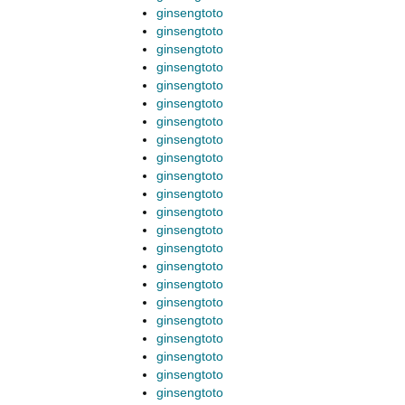
ginsengtoto
ginsengtoto
ginsengtoto
ginsengtoto
ginsengtoto
ginsengtoto
ginsengtoto
ginsengtoto
ginsengtoto
ginsengtoto
ginsengtoto
ginsengtoto
ginsengtoto
ginsengtoto
ginsengtoto
ginsengtoto
ginsengtoto
ginsengtoto
ginsengtoto
ginsengtoto
ginsengtoto
ginsengtoto