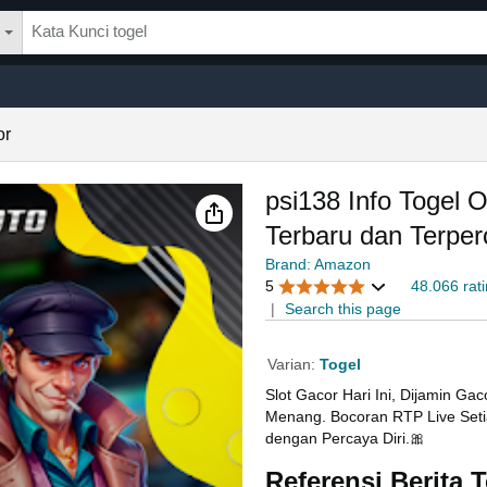
or
psi138 Info Togel O
Terbaru dan Terpe
Brand: Amazon
5
48.066 rat
|
Search this page
Varian:
Togel
Slot Gacor Hari Ini, Dijamin Ga
Menang. Bocoran RTP Live Seti
dengan Percaya Diri.🎀
Referensi Berita T