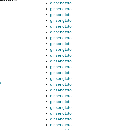
ginsengtoto
ginsengtoto
ginsengtoto
ginsengtoto
ginsengtoto
ginsengtoto
ginsengtoto
ginsengtoto
ginsengtoto
ginsengtoto
ginsengtoto
ginsengtoto
ginsengtoto
ginsengtoto
m
ginsengtoto
ginsengtoto
ginsengtoto
ginsengtoto
ginsengtoto
ginsengtoto
ginsengtoto
ginsengtoto