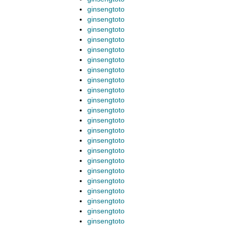
ginsengtoto
ginsengtoto
ginsengtoto
ginsengtoto
ginsengtoto
ginsengtoto
ginsengtoto
ginsengtoto
ginsengtoto
ginsengtoto
ginsengtoto
ginsengtoto
ginsengtoto
ginsengtoto
ginsengtoto
ginsengtoto
ginsengtoto
ginsengtoto
ginsengtoto
ginsengtoto
ginsengtoto
ginsengtoto