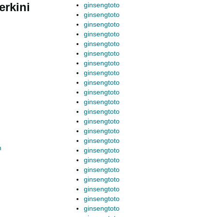
erkini
ginsengtoto
ginsengtoto
ginsengtoto
ginsengtoto
ginsengtoto
ginsengtoto
ginsengtoto
ginsengtoto
ginsengtoto
ginsengtoto
ginsengtoto
ginsengtoto
ginsengtoto
ginsengtoto
ginsengtoto
m
ginsengtoto
ginsengtoto
ginsengtoto
ginsengtoto
ginsengtoto
ginsengtoto
ginsengtoto