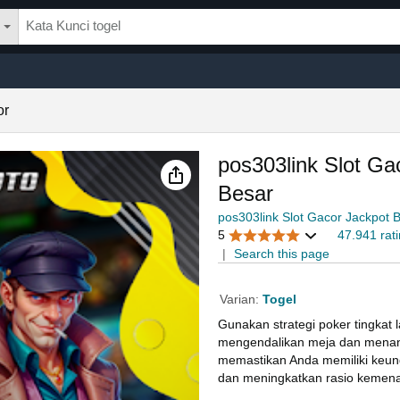
or
pos303link Slot Ga
Besar
pos303link Slot Gacor Jackpot 
5
47.941 rat
|
Search this page
Varian:
Togel
Gunakan strategi poker tingkat l
mengendalikan meja dan menan
memastikan Anda memiliki keun
dan meningkatkan rasio kemen