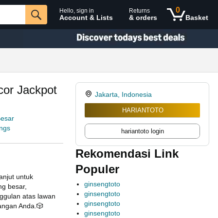
0
Hello, sign in
Returns
Account & Lists
& orders
Basket
cor Jackpot
Jakarta, Indonesia
HARIANTOTO
Besar
ings
hariantoto login
Rekomendasi Link
Populer
anjut untuk
ginsengtoto
g besar,
ginsengtoto
ggulan atas lawan
ginsengtoto
angan Anda.🎲
ginsengtoto