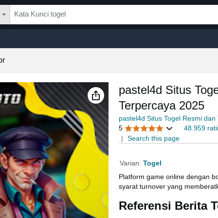
or
pastel4d Situs Tog
Terpercaya 2025
pastel4d Situs Togel Resmi dan
5
48.959 rat
|
Search this page
Varian:
Togel
Platform game online dengan b
syarat turnover yang memberat
Referensi Berita T