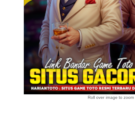
Roll over image to zoom 