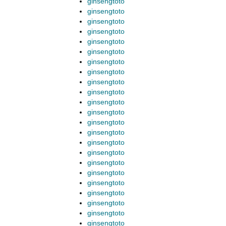
ginsengtoto
ginsengtoto
ginsengtoto
ginsengtoto
ginsengtoto
ginsengtoto
ginsengtoto
ginsengtoto
ginsengtoto
ginsengtoto
ginsengtoto
ginsengtoto
ginsengtoto
ginsengtoto
ginsengtoto
ginsengtoto
ginsengtoto
ginsengtoto
ginsengtoto
ginsengtoto
ginsengtoto
ginsengtoto
ginsengtoto