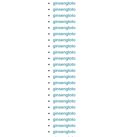
ginsengtoto
ginsengtoto
ginsengtoto
ginsengtoto
ginsengtoto
ginsengtoto
ginsengtoto
ginsengtoto
ginsengtoto
ginsengtoto
ginsengtoto
ginsengtoto
ginsengtoto
ginsengtoto
ginsengtoto
ginsengtoto
ginsengtoto
ginsengtoto
ginsengtoto
ginsengtoto
ginsengtoto
ginsengtoto