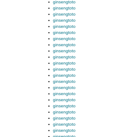
ginsengtoto
ginsengtoto
ginsengtoto
ginsengtoto
ginsengtoto
ginsengtoto
ginsengtoto
ginsengtoto
ginsengtoto
ginsengtoto
ginsengtoto
ginsengtoto
ginsengtoto
ginsengtoto
ginsengtoto
ginsengtoto
ginsengtoto
ginsengtoto
ginsengtoto
ginsengtoto
ginsengtoto
ginsengtoto
ginsengtoto