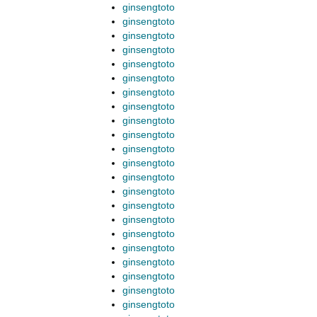
ginsengtoto
ginsengtoto
ginsengtoto
ginsengtoto
ginsengtoto
ginsengtoto
ginsengtoto
ginsengtoto
ginsengtoto
ginsengtoto
ginsengtoto
ginsengtoto
ginsengtoto
ginsengtoto
ginsengtoto
ginsengtoto
ginsengtoto
ginsengtoto
ginsengtoto
ginsengtoto
ginsengtoto
ginsengtoto