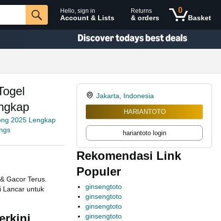
0
Hello, sign in
Returns
Account & Lists
& orders
Basket
Togel
Jakarta, Indonesia
ngkap
HARIANTOTO
ong 2025 Lengkap
ings
hariantoto login
Rekomendasi Link
Populer
 & Gacor Terus.
ginsengtoto
i Lancar untuk
ginsengtoto
ginsengtoto
erkini
ginsengtoto