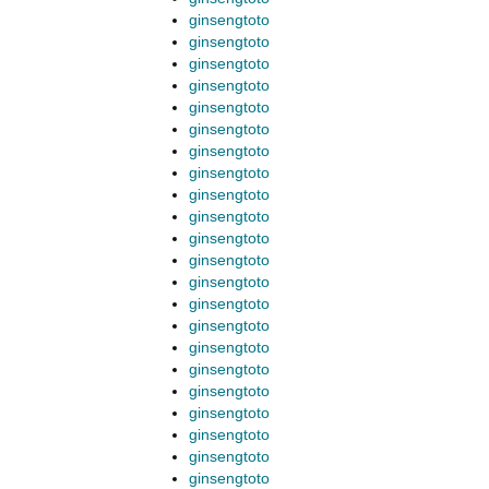
ginsengtoto
ginsengtoto
ginsengtoto
ginsengtoto
ginsengtoto
ginsengtoto
ginsengtoto
ginsengtoto
ginsengtoto
ginsengtoto
ginsengtoto
ginsengtoto
ginsengtoto
ginsengtoto
ginsengtoto
ginsengtoto
ginsengtoto
ginsengtoto
ginsengtoto
ginsengtoto
ginsengtoto
ginsengtoto