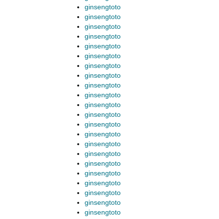
ginsengtoto
ginsengtoto
ginsengtoto
ginsengtoto
ginsengtoto
ginsengtoto
ginsengtoto
ginsengtoto
ginsengtoto
ginsengtoto
ginsengtoto
ginsengtoto
ginsengtoto
ginsengtoto
ginsengtoto
ginsengtoto
ginsengtoto
ginsengtoto
ginsengtoto
ginsengtoto
ginsengtoto
ginsengtoto