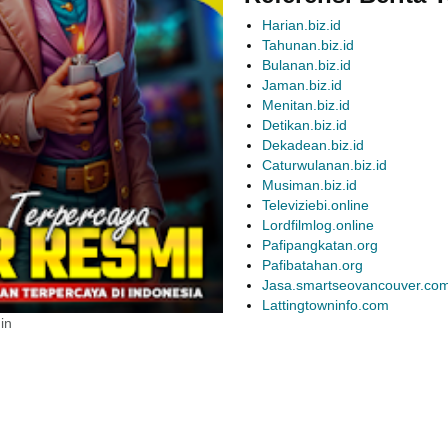
Harian.biz.id
Tahunan.biz.id
Bulanan.biz.id
Jaman.biz.id
Menitan.biz.id
Detikan.biz.id
Dekadean.biz.id
Caturwulanan.biz.id
Musiman.biz.id
Televiziebi.online
Lordfilmlog.online
Pafipangkatan.org
Pafibatahan.org
Jasa.smartseovancouver.co
Lattingtowninfo.com
in