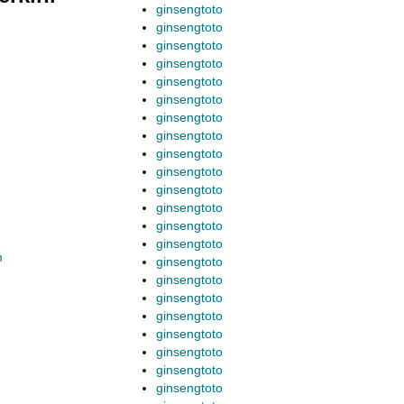
ginsengtoto
ginsengtoto
ginsengtoto
ginsengtoto
ginsengtoto
ginsengtoto
ginsengtoto
ginsengtoto
ginsengtoto
ginsengtoto
ginsengtoto
ginsengtoto
ginsengtoto
ginsengtoto
m
ginsengtoto
ginsengtoto
ginsengtoto
ginsengtoto
ginsengtoto
ginsengtoto
ginsengtoto
ginsengtoto