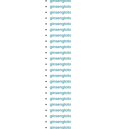
ginsengtoto
ginsengtoto
ginsengtoto
ginsengtoto
ginsengtoto
ginsengtoto
ginsengtoto
ginsengtoto
ginsengtoto
ginsengtoto
ginsengtoto
ginsengtoto
ginsengtoto
ginsengtoto
ginsengtoto
ginsengtoto
ginsengtoto
ginsengtoto
ginsengtoto
ginsengtoto
ginsengtoto
ginsengtoto
ginsengtoto