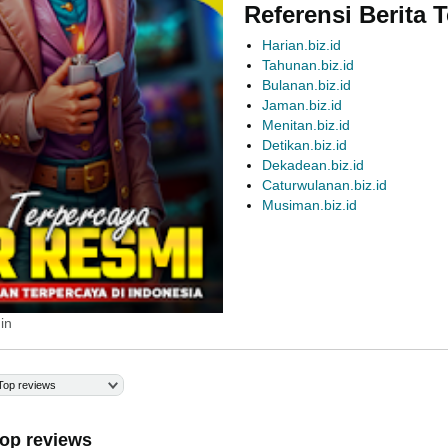
Referensi Berita T
Harian.biz.id
Tahunan.biz.id
Bulanan.biz.id
Jaman.biz.id
Menitan.biz.id
Detikan.biz.id
Dekadean.biz.id
Caturwulanan.biz.id
Musiman.biz.id
in
Top reviews
op reviews