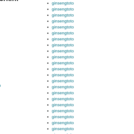
ginsengtoto
ginsengtoto
ginsengtoto
ginsengtoto
ginsengtoto
ginsengtoto
ginsengtoto
ginsengtoto
ginsengtoto
ginsengtoto
ginsengtoto
ginsengtoto
ginsengtoto
ginsengtoto
m
ginsengtoto
ginsengtoto
ginsengtoto
ginsengtoto
ginsengtoto
ginsengtoto
ginsengtoto
ginsengtoto