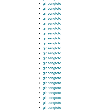
ginsengtoto
ginsengtoto
ginsengtoto
ginsengtoto
ginsengtoto
ginsengtoto
ginsengtoto
ginsengtoto
ginsengtoto
ginsengtoto
ginsengtoto
ginsengtoto
ginsengtoto
ginsengtoto
ginsengtoto
ginsengtoto
ginsengtoto
ginsengtoto
ginsengtoto
ginsengtoto
ginsengtoto
ginsengtoto