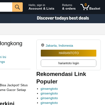
0
Hello, sign in
Returns
Account & Lists
& orders
Basket
 Hongkong
Jakarta, Indonesia
HARIANTOTO
 Ini
ings
hariantoto login
Rekomendasi Link
Populer
Bisa Jackpot! Situs
ginsengtoto
ame Gacor Setiap
ginsengtoto
ginsengtoto
erkini
ginsengtoto