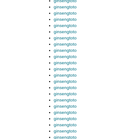
ginsengtoto
ginsengtoto
ginsengtoto
ginsengtoto
ginsengtoto
ginsengtoto
ginsengtoto
ginsengtoto
ginsengtoto
ginsengtoto
ginsengtoto
ginsengtoto
ginsengtoto
ginsengtoto
ginsengtoto
ginsengtoto
ginsengtoto
ginsengtoto
ginsengtoto
ginsengtoto
ginsengtoto
ginsengtoto
ginsengtoto