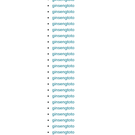
ginsengtoto
ginsengtoto
ginsengtoto
ginsengtoto
ginsengtoto
ginsengtoto
ginsengtoto
ginsengtoto
ginsengtoto
ginsengtoto
ginsengtoto
ginsengtoto
ginsengtoto
ginsengtoto
ginsengtoto
ginsengtoto
ginsengtoto
ginsengtoto
ginsengtoto
ginsengtoto
ginsengtoto
ginsengtoto