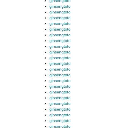
ginsengtoto
ginsengtoto
ginsengtoto
ginsengtoto
ginsengtoto
ginsengtoto
ginsengtoto
ginsengtoto
ginsengtoto
ginsengtoto
ginsengtoto
ginsengtoto
ginsengtoto
ginsengtoto
ginsengtoto
ginsengtoto
ginsengtoto
ginsengtoto
ginsengtoto
ginsengtoto
ginsengtoto
ginsengtoto
ginsengtoto