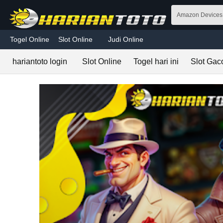
Skip to main content
Amazon Devices
Togel Online
Slot Online
Judi Online
hariantoto login
Slot Online
Togel hari ini
Slot Gac