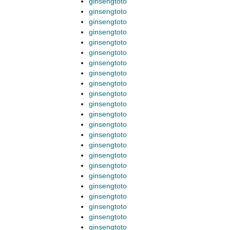
ginsengtoto
ginsengtoto
ginsengtoto
ginsengtoto
ginsengtoto
ginsengtoto
ginsengtoto
ginsengtoto
ginsengtoto
ginsengtoto
ginsengtoto
ginsengtoto
ginsengtoto
ginsengtoto
ginsengtoto
ginsengtoto
ginsengtoto
ginsengtoto
ginsengtoto
ginsengtoto
ginsengtoto
ginsengtoto
ginsengtoto