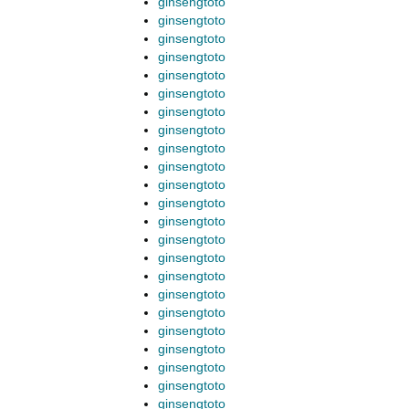
ginsengtoto
ginsengtoto
ginsengtoto
ginsengtoto
ginsengtoto
ginsengtoto
ginsengtoto
ginsengtoto
ginsengtoto
ginsengtoto
ginsengtoto
ginsengtoto
ginsengtoto
ginsengtoto
ginsengtoto
ginsengtoto
ginsengtoto
ginsengtoto
ginsengtoto
ginsengtoto
ginsengtoto
ginsengtoto
ginsengtoto