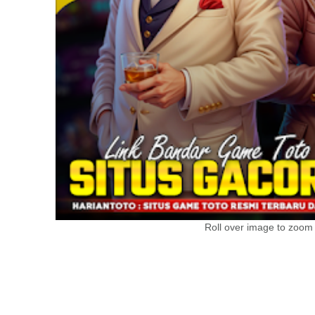
Roll over image to zoom 