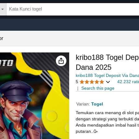
or
kribo188 Togel Dep
Dana 2025
kribo188 Togel Deposit Via Dan
5
42.232 rat
|
Search this page
Varian:
Togel
Temukan cara menang di slot p
dengan strategi yang terbukti da
Anda mendapatkan imbal hasil te
putaran..🥳