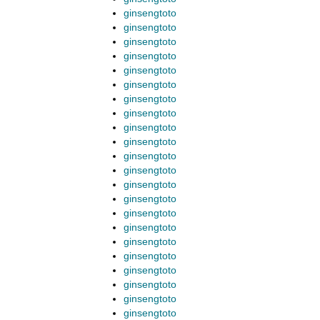
ginsengtoto
ginsengtoto
ginsengtoto
ginsengtoto
ginsengtoto
ginsengtoto
ginsengtoto
ginsengtoto
ginsengtoto
ginsengtoto
ginsengtoto
ginsengtoto
ginsengtoto
ginsengtoto
ginsengtoto
ginsengtoto
ginsengtoto
ginsengtoto
ginsengtoto
ginsengtoto
ginsengtoto
ginsengtoto