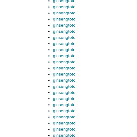
ginsengtoto
ginsengtoto
ginsengtoto
ginsengtoto
ginsengtoto
ginsengtoto
ginsengtoto
ginsengtoto
ginsengtoto
ginsengtoto
ginsengtoto
ginsengtoto
ginsengtoto
ginsengtoto
ginsengtoto
ginsengtoto
ginsengtoto
ginsengtoto
ginsengtoto
ginsengtoto
ginsengtoto
ginsengtoto
ginsengtoto