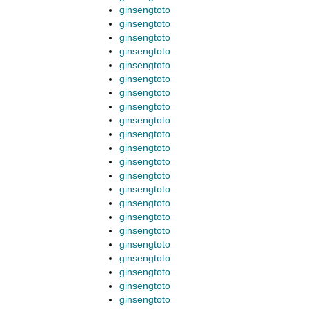
ginsengtoto
ginsengtoto
ginsengtoto
ginsengtoto
ginsengtoto
ginsengtoto
ginsengtoto
ginsengtoto
ginsengtoto
ginsengtoto
ginsengtoto
ginsengtoto
ginsengtoto
ginsengtoto
ginsengtoto
ginsengtoto
ginsengtoto
ginsengtoto
ginsengtoto
ginsengtoto
ginsengtoto
ginsengtoto