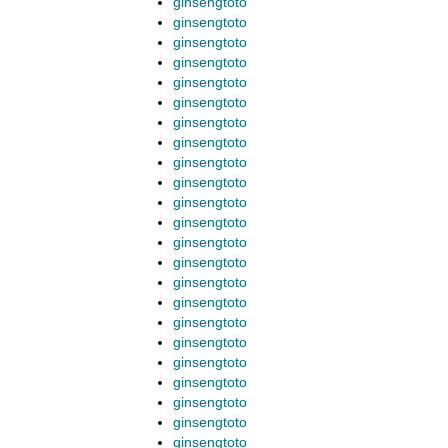
ginsengtoto
ginsengtoto
ginsengtoto
ginsengtoto
ginsengtoto
ginsengtoto
ginsengtoto
ginsengtoto
ginsengtoto
ginsengtoto
ginsengtoto
ginsengtoto
ginsengtoto
ginsengtoto
ginsengtoto
ginsengtoto
ginsengtoto
ginsengtoto
ginsengtoto
ginsengtoto
ginsengtoto
ginsengtoto
ginsengtoto