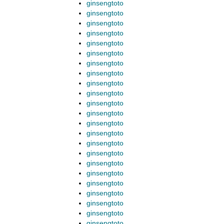
ginsengtoto
ginsengtoto
ginsengtoto
ginsengtoto
ginsengtoto
ginsengtoto
ginsengtoto
ginsengtoto
ginsengtoto
ginsengtoto
ginsengtoto
ginsengtoto
ginsengtoto
ginsengtoto
ginsengtoto
ginsengtoto
ginsengtoto
ginsengtoto
ginsengtoto
ginsengtoto
ginsengtoto
ginsengtoto
ginsengtoto