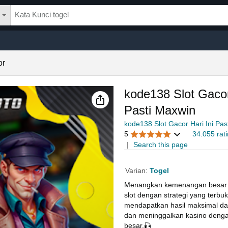
or
kode138 Slot Gacor
Pasti Maxwin
kode138 Slot Gacor Hari Ini Pas
5
34.055 rat
|
Search this page
Varian:
Togel
Menangkan kemenangan besar s
slot dengan strategi yang terbuk
mendapatkan hasil maksimal dar
dan meninggalkan kasino den
besar.🎣