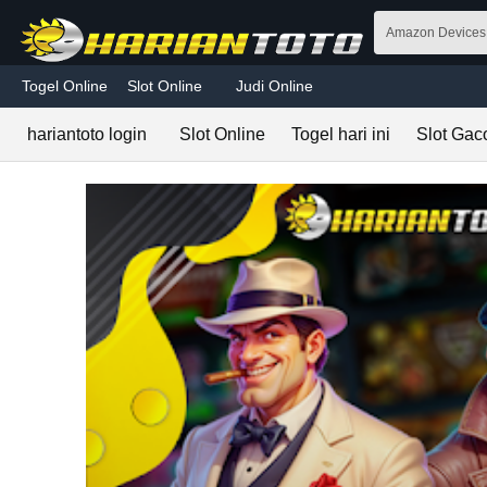
Skip to main content
Amazon Devices
Togel Online
Slot Online
Judi Online
hariantoto login
Slot Online
Togel hari ini
Slot Gac