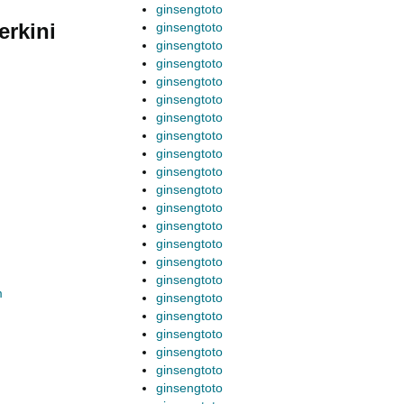
ginsengtoto
erkini
ginsengtoto
ginsengtoto
ginsengtoto
ginsengtoto
ginsengtoto
ginsengtoto
ginsengtoto
ginsengtoto
ginsengtoto
ginsengtoto
ginsengtoto
ginsengtoto
ginsengtoto
ginsengtoto
ginsengtoto
m
ginsengtoto
ginsengtoto
ginsengtoto
ginsengtoto
ginsengtoto
ginsengtoto