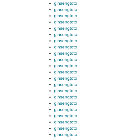
ginsengtoto
ginsengtoto
ginsengtoto
ginsengtoto
ginsengtoto
ginsengtoto
ginsengtoto
ginsengtoto
ginsengtoto
ginsengtoto
ginsengtoto
ginsengtoto
ginsengtoto
ginsengtoto
ginsengtoto
ginsengtoto
ginsengtoto
ginsengtoto
ginsengtoto
ginsengtoto
ginsengtoto
ginsengtoto