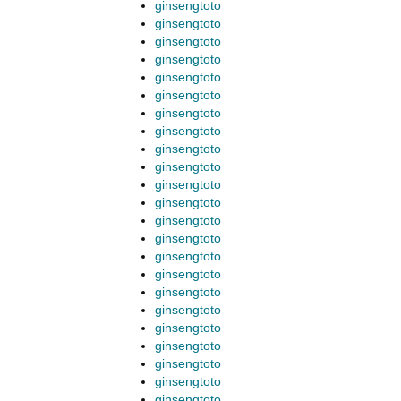
ginsengtoto
ginsengtoto
ginsengtoto
ginsengtoto
ginsengtoto
ginsengtoto
ginsengtoto
ginsengtoto
ginsengtoto
ginsengtoto
ginsengtoto
ginsengtoto
ginsengtoto
ginsengtoto
ginsengtoto
ginsengtoto
ginsengtoto
ginsengtoto
ginsengtoto
ginsengtoto
ginsengtoto
ginsengtoto
ginsengtoto