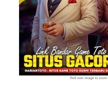
Roll over image to zoom 