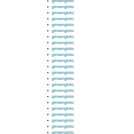
ginsengtoto
ginsengtoto
ginsengtoto
ginsengtoto
ginsengtoto
ginsengtoto
ginsengtoto
ginsengtoto
ginsengtoto
ginsengtoto
ginsengtoto
ginsengtoto
ginsengtoto
ginsengtoto
ginsengtoto
ginsengtoto
ginsengtoto
ginsengtoto
ginsengtoto
ginsengtoto
ginsengtoto
ginsengtoto
ginsengtoto