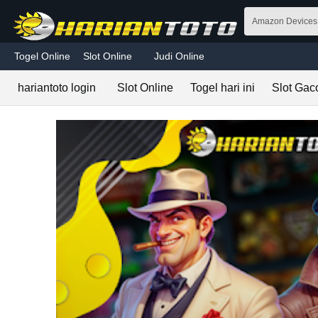
Skip to main content
Amazon Devices
Togel Online
Slot Online
Judi Online
hariantoto login
Slot Online
Togel hari ini
Slot Gac