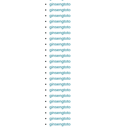
ginsengtoto
ginsengtoto
ginsengtoto
ginsengtoto
ginsengtoto
ginsengtoto
ginsengtoto
ginsengtoto
ginsengtoto
ginsengtoto
ginsengtoto
ginsengtoto
ginsengtoto
ginsengtoto
ginsengtoto
ginsengtoto
ginsengtoto
ginsengtoto
ginsengtoto
ginsengtoto
ginsengtoto
ginsengtoto