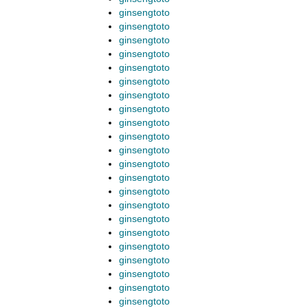
ginsengtoto
ginsengtoto
ginsengtoto
ginsengtoto
ginsengtoto
ginsengtoto
ginsengtoto
ginsengtoto
ginsengtoto
ginsengtoto
ginsengtoto
ginsengtoto
ginsengtoto
ginsengtoto
ginsengtoto
ginsengtoto
ginsengtoto
ginsengtoto
ginsengtoto
ginsengtoto
ginsengtoto
ginsengtoto