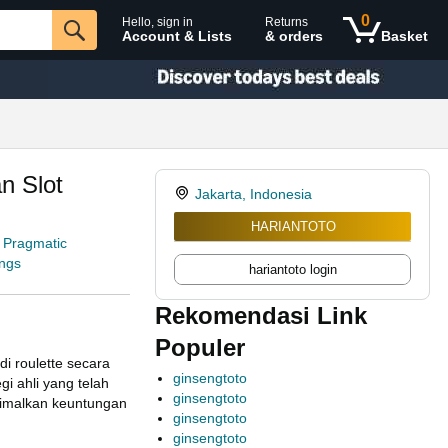
0
Hello, sign in
Returns
Account & Lists
& orders
Basket
n Slot
Jakarta, Indonesia
HARIANTOTO
r Pragmatic
ings
hariantoto login
Rekomendasi Link
Populer
i roulette secara
ginsengtoto
gi ahli yang telah
ginsengtoto
simalkan keuntungan
ginsengtoto
ginsengtoto