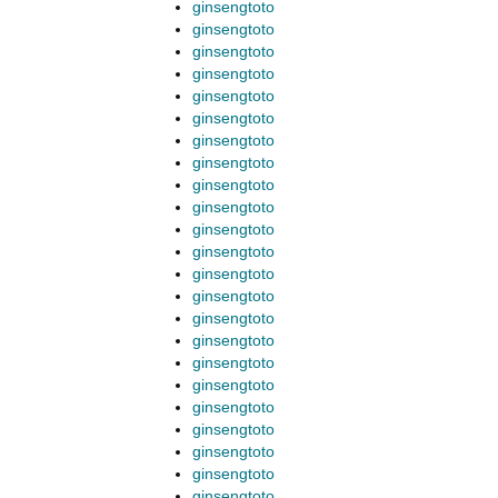
ginsengtoto
ginsengtoto
ginsengtoto
ginsengtoto
ginsengtoto
ginsengtoto
ginsengtoto
ginsengtoto
ginsengtoto
ginsengtoto
ginsengtoto
ginsengtoto
ginsengtoto
ginsengtoto
ginsengtoto
ginsengtoto
ginsengtoto
ginsengtoto
ginsengtoto
ginsengtoto
ginsengtoto
ginsengtoto
ginsengtoto