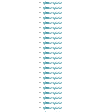
ginsengtoto
ginsengtoto
ginsengtoto
ginsengtoto
ginsengtoto
ginsengtoto
ginsengtoto
ginsengtoto
ginsengtoto
ginsengtoto
ginsengtoto
ginsengtoto
ginsengtoto
ginsengtoto
ginsengtoto
ginsengtoto
ginsengtoto
ginsengtoto
ginsengtoto
ginsengtoto
ginsengtoto
ginsengtoto