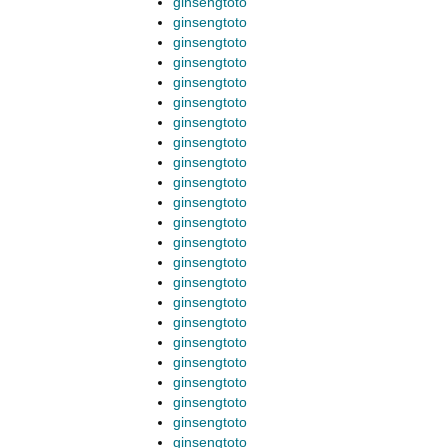
ginsengtoto
ginsengtoto
ginsengtoto
ginsengtoto
ginsengtoto
ginsengtoto
ginsengtoto
ginsengtoto
ginsengtoto
ginsengtoto
ginsengtoto
ginsengtoto
ginsengtoto
ginsengtoto
ginsengtoto
ginsengtoto
ginsengtoto
ginsengtoto
ginsengtoto
ginsengtoto
ginsengtoto
ginsengtoto
ginsengtoto