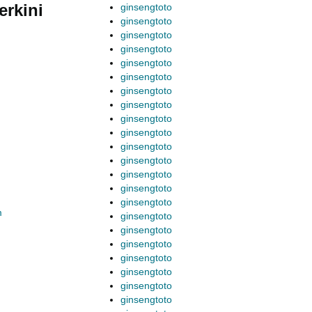
erkini
ginsengtoto
ginsengtoto
ginsengtoto
ginsengtoto
ginsengtoto
ginsengtoto
ginsengtoto
ginsengtoto
ginsengtoto
ginsengtoto
ginsengtoto
ginsengtoto
ginsengtoto
ginsengtoto
ginsengtoto
m
ginsengtoto
ginsengtoto
ginsengtoto
ginsengtoto
ginsengtoto
ginsengtoto
ginsengtoto