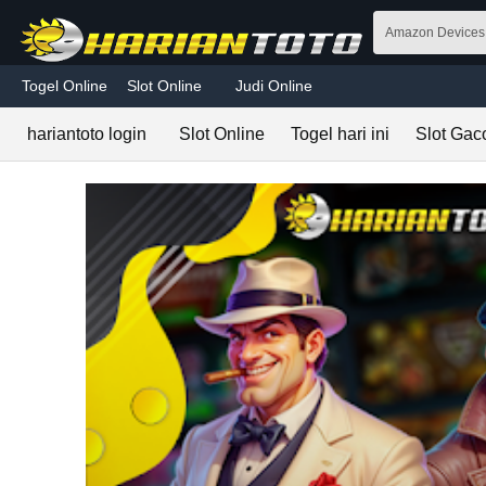
Skip to main content
Amazon Devices
Togel Online
Slot Online
Judi Online
hariantoto login
Slot Online
Togel hari ini
Slot Gac