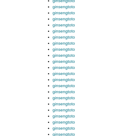
ginsengtoto
ginsengtoto
ginsengtoto
ginsengtoto
ginsengtoto
ginsengtoto
ginsengtoto
ginsengtoto
ginsengtoto
ginsengtoto
ginsengtoto
ginsengtoto
ginsengtoto
ginsengtoto
ginsengtoto
ginsengtoto
ginsengtoto
ginsengtoto
ginsengtoto
ginsengtoto
ginsengtoto
ginsengtoto
ginsengtoto