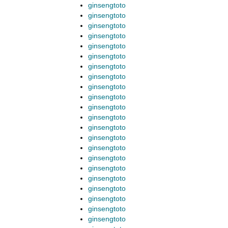
ginsengtoto
ginsengtoto
ginsengtoto
ginsengtoto
ginsengtoto
ginsengtoto
ginsengtoto
ginsengtoto
ginsengtoto
ginsengtoto
ginsengtoto
ginsengtoto
ginsengtoto
ginsengtoto
ginsengtoto
ginsengtoto
ginsengtoto
ginsengtoto
ginsengtoto
ginsengtoto
ginsengtoto
ginsengtoto