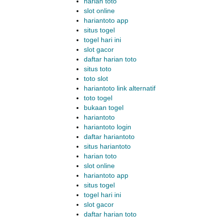
harian toto
slot online
hariantoto app
situs togel
togel hari ini
slot gacor
daftar harian toto
situs toto
toto slot
hariantoto link alternatif
toto togel
bukaan togel
hariantoto
hariantoto login
daftar hariantoto
situs hariantoto
harian toto
slot online
hariantoto app
situs togel
togel hari ini
slot gacor
daftar harian toto