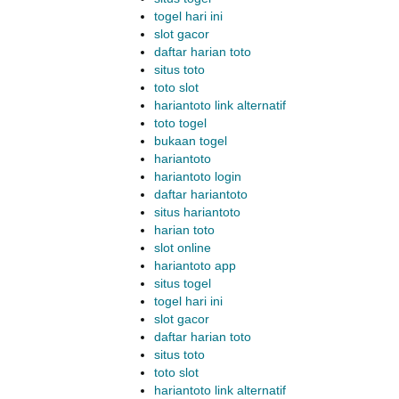
togel hari ini
slot gacor
daftar harian toto
situs toto
toto slot
hariantoto link alternatif
toto togel
bukaan togel
hariantoto
hariantoto login
daftar hariantoto
situs hariantoto
harian toto
slot online
hariantoto app
situs togel
togel hari ini
slot gacor
daftar harian toto
situs toto
toto slot
hariantoto link alternatif