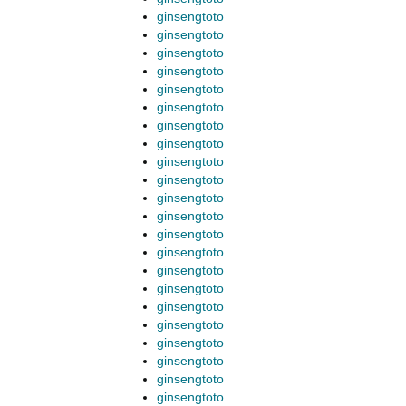
ginsengtoto
ginsengtoto
ginsengtoto
ginsengtoto
ginsengtoto
ginsengtoto
ginsengtoto
ginsengtoto
ginsengtoto
ginsengtoto
ginsengtoto
ginsengtoto
ginsengtoto
ginsengtoto
ginsengtoto
ginsengtoto
ginsengtoto
ginsengtoto
ginsengtoto
ginsengtoto
ginsengtoto
ginsengtoto