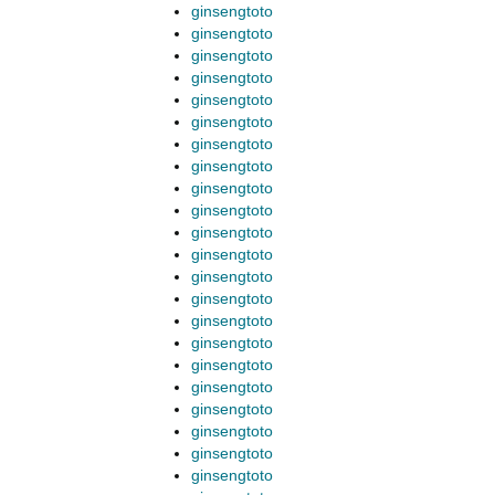
ginsengtoto
ginsengtoto
ginsengtoto
ginsengtoto
ginsengtoto
ginsengtoto
ginsengtoto
ginsengtoto
ginsengtoto
ginsengtoto
ginsengtoto
ginsengtoto
ginsengtoto
ginsengtoto
ginsengtoto
ginsengtoto
ginsengtoto
ginsengtoto
ginsengtoto
ginsengtoto
ginsengtoto
ginsengtoto