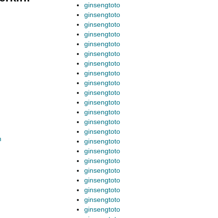
ginsengtoto
ginsengtoto
ginsengtoto
ginsengtoto
ginsengtoto
ginsengtoto
ginsengtoto
ginsengtoto
ginsengtoto
ginsengtoto
ginsengtoto
ginsengtoto
ginsengtoto
ginsengtoto
m
ginsengtoto
ginsengtoto
ginsengtoto
ginsengtoto
ginsengtoto
ginsengtoto
ginsengtoto
ginsengtoto