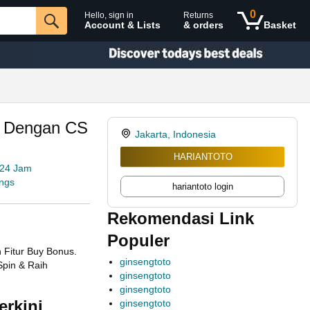
0
Hello, sign in
Returns
Account & Lists
& orders
Basket
e Dengan CS
Jakarta, Indonesia
HARIANTOTO
 24 Jam
ings
hariantoto login
Rekomendasi Link
Populer
 Fitur Buy Bonus.
ginsengtoto
Spin & Raih
ginsengtoto
ginsengtoto
erkini
ginsengtoto