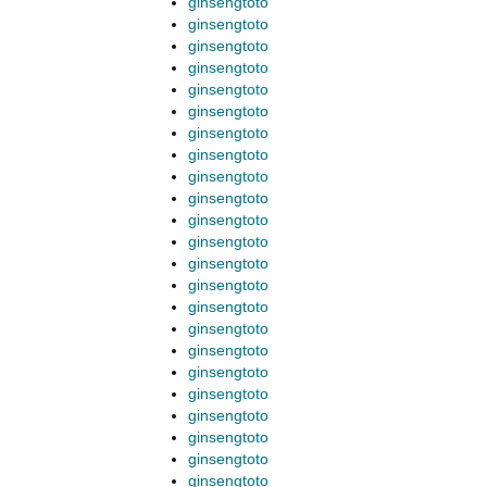
ginsengtoto
ginsengtoto
ginsengtoto
ginsengtoto
ginsengtoto
ginsengtoto
ginsengtoto
ginsengtoto
ginsengtoto
ginsengtoto
ginsengtoto
ginsengtoto
ginsengtoto
ginsengtoto
ginsengtoto
ginsengtoto
ginsengtoto
ginsengtoto
ginsengtoto
ginsengtoto
ginsengtoto
ginsengtoto
ginsengtoto