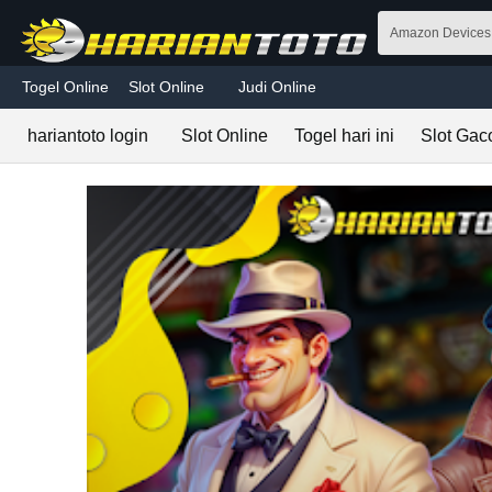
Skip to main content
Amazon Devices
Togel Online
Slot Online
Judi Online
hariantoto login
Slot Online
Togel hari ini
Slot Gac