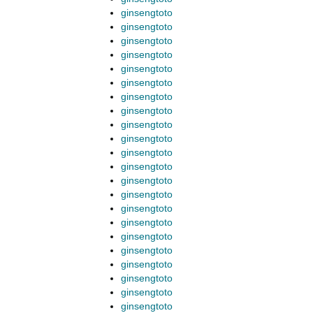
ginsengtoto
ginsengtoto
ginsengtoto
ginsengtoto
ginsengtoto
ginsengtoto
ginsengtoto
ginsengtoto
ginsengtoto
ginsengtoto
ginsengtoto
ginsengtoto
ginsengtoto
ginsengtoto
ginsengtoto
ginsengtoto
ginsengtoto
ginsengtoto
ginsengtoto
ginsengtoto
ginsengtoto
ginsengtoto