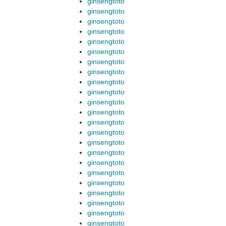
ginsengtoto
ginsengtoto
ginsengtoto
ginsengtoto
ginsengtoto
ginsengtoto
ginsengtoto
ginsengtoto
ginsengtoto
ginsengtoto
ginsengtoto
ginsengtoto
ginsengtoto
ginsengtoto
ginsengtoto
ginsengtoto
ginsengtoto
ginsengtoto
ginsengtoto
ginsengtoto
ginsengtoto
ginsengtoto
ginsengtoto