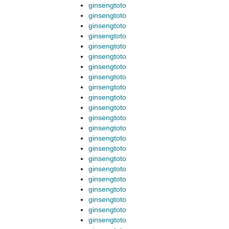
ginsengtoto
ginsengtoto
ginsengtoto
ginsengtoto
ginsengtoto
ginsengtoto
ginsengtoto
ginsengtoto
ginsengtoto
ginsengtoto
ginsengtoto
ginsengtoto
ginsengtoto
ginsengtoto
ginsengtoto
ginsengtoto
ginsengtoto
ginsengtoto
ginsengtoto
ginsengtoto
ginsengtoto
ginsengtoto