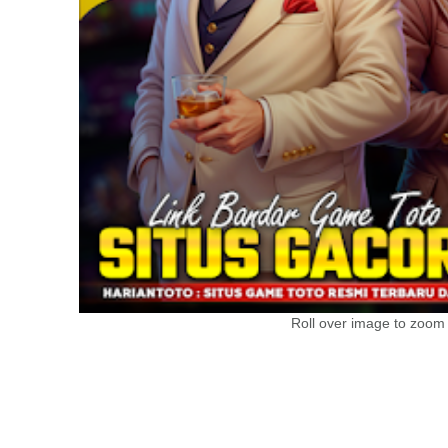
Roll over image to zoom 