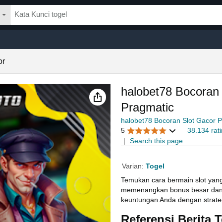
or
halobet78 Bocoran
Pragmatic
halobet78 Bocoran Slot Gacor 
5
38.134 rat
|
Search this page
Varian:
Togel
Temukan cara bermain slot yang 
memenangkan bonus besar da
keuntungan Anda dengan strategi
Referensi Berita T