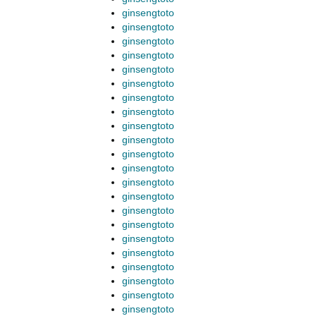
ginsengtoto
ginsengtoto
ginsengtoto
ginsengtoto
ginsengtoto
ginsengtoto
ginsengtoto
ginsengtoto
ginsengtoto
ginsengtoto
ginsengtoto
ginsengtoto
ginsengtoto
ginsengtoto
ginsengtoto
ginsengtoto
ginsengtoto
ginsengtoto
ginsengtoto
ginsengtoto
ginsengtoto
ginsengtoto