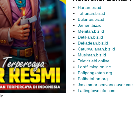
Harian.biz.id
Tahunan.biz.id
Bulanan.biz.id
Jaman.biz.id
Menitan.biz.id
Detikan.biz.id
Dekadean.biz.id
Caturwulanan.biz.id
Musiman.biz.id
Televiziebi.online
Lordfilmlog.online
Pafipangkatan.org
Pafibatahan.org
Jasa.smartseovancouver.co
Lattingtowninfo.com
in