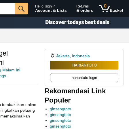
0
Hello, sign in
Returns
Account & Lists
& orders
Basket
gel
Jakarta, Indonesia
ni
HARIANTOTO
g Malam Ini
ings
hariantoto login
Rekomendasi Link
Populer
tembak ikan online
ginsengtoto
ningkatkan peluang
ginsengtoto
a memaksimalkan
ginsengtoto
ginsengtoto