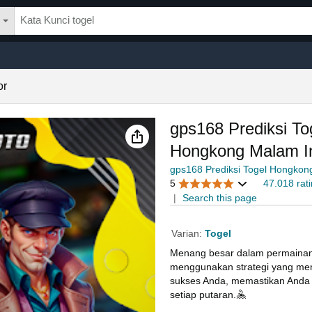
or
gps168 Prediksi To
Hongkong Malam I
gps168 Prediksi Togel Hongkon
5
47.018 rat
|
Search this page
Varian:
Togel
Menang besar dalam permainan 
menggunakan strategi yang me
sukses Anda, memastikan And
setiap putaran.🤽