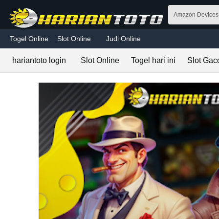
Skip to main content
Amazon Devices
Togel Online
Slot Online
Judi Online
hariantoto login
Slot Online
Togel hari ini
Slot Gac