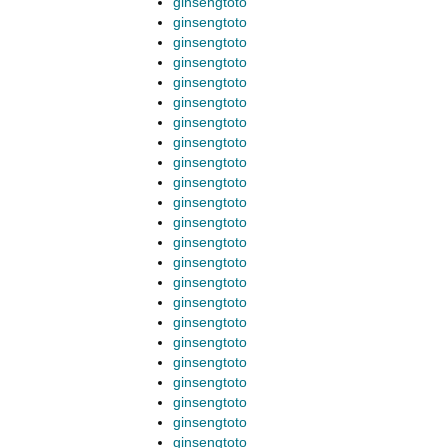
ginsengtoto
ginsengtoto
ginsengtoto
ginsengtoto
ginsengtoto
ginsengtoto
ginsengtoto
ginsengtoto
ginsengtoto
ginsengtoto
ginsengtoto
ginsengtoto
ginsengtoto
ginsengtoto
ginsengtoto
ginsengtoto
ginsengtoto
ginsengtoto
ginsengtoto
ginsengtoto
ginsengtoto
ginsengtoto
ginsengtoto