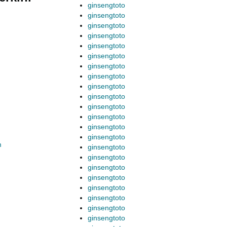
ginsengtoto
ginsengtoto
ginsengtoto
ginsengtoto
ginsengtoto
ginsengtoto
ginsengtoto
ginsengtoto
ginsengtoto
ginsengtoto
ginsengtoto
ginsengtoto
ginsengtoto
ginsengtoto
m
ginsengtoto
ginsengtoto
ginsengtoto
ginsengtoto
ginsengtoto
ginsengtoto
ginsengtoto
ginsengtoto