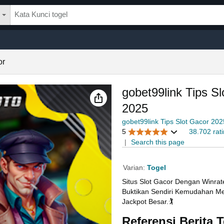
or
gobet99link Tips S
2025
gobet99link Tips Slot Gacor 202
5
38.702 rat
|
Search this page
Varian:
Togel
Situs Slot Gacor Dengan Winrate
Buktikan Sendiri Kemudahan M
Jackpot Besar.🏌️
Referensi Berita T