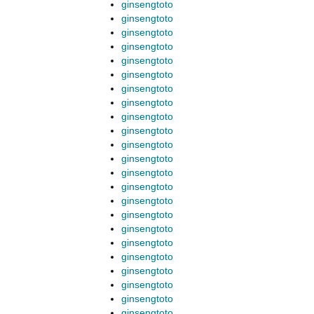
ginsengtoto
ginsengtoto
ginsengtoto
ginsengtoto
ginsengtoto
ginsengtoto
ginsengtoto
ginsengtoto
ginsengtoto
ginsengtoto
ginsengtoto
ginsengtoto
ginsengtoto
ginsengtoto
ginsengtoto
ginsengtoto
ginsengtoto
ginsengtoto
ginsengtoto
ginsengtoto
ginsengtoto
ginsengtoto
ginsengtoto