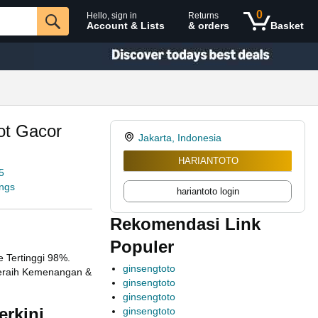
0
Hello, sign in
Returns
Account & Lists
& orders
Basket
lot Gacor
Jakarta, Indonesia
HARIANTOTO
5
ings
hariantoto login
Rekomendasi Link
Populer
 Tertinggi 98%.
ginsengtoto
eraih Kemenangan &
ginsengtoto
ginsengtoto
erkini
ginsengtoto