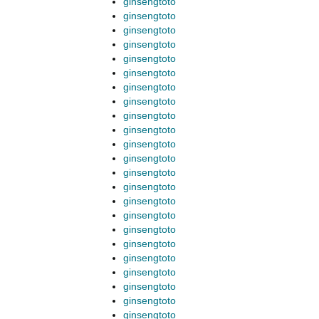
ginsengtoto
ginsengtoto
ginsengtoto
ginsengtoto
ginsengtoto
ginsengtoto
ginsengtoto
ginsengtoto
ginsengtoto
ginsengtoto
ginsengtoto
ginsengtoto
ginsengtoto
ginsengtoto
ginsengtoto
ginsengtoto
ginsengtoto
ginsengtoto
ginsengtoto
ginsengtoto
ginsengtoto
ginsengtoto
ginsengtoto