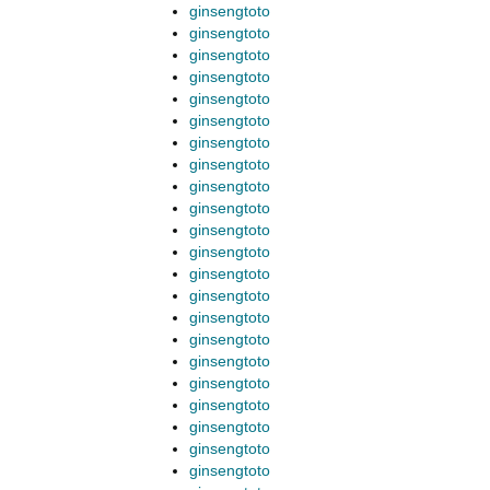
ginsengtoto
ginsengtoto
ginsengtoto
ginsengtoto
ginsengtoto
ginsengtoto
ginsengtoto
ginsengtoto
ginsengtoto
ginsengtoto
ginsengtoto
ginsengtoto
ginsengtoto
ginsengtoto
ginsengtoto
ginsengtoto
ginsengtoto
ginsengtoto
ginsengtoto
ginsengtoto
ginsengtoto
ginsengtoto