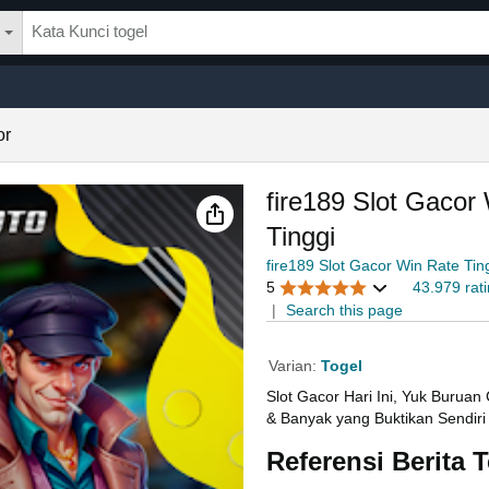
or
fire189 Slot Gacor
Tinggi
fire189 Slot Gacor Win Rate Tin
5
43.979 rat
|
Search this page
Varian:
Togel
Slot Gacor Hari Ini, Yuk Buruan
& Banyak yang Buktikan Sendir
Referensi Berita T