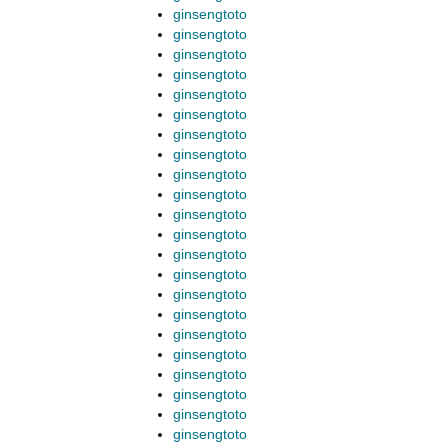
ginsengtoto
ginsengtoto
ginsengtoto
ginsengtoto
ginsengtoto
ginsengtoto
ginsengtoto
ginsengtoto
ginsengtoto
ginsengtoto
ginsengtoto
ginsengtoto
ginsengtoto
ginsengtoto
ginsengtoto
ginsengtoto
ginsengtoto
ginsengtoto
ginsengtoto
ginsengtoto
ginsengtoto
ginsengtoto