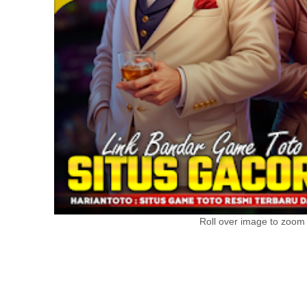
Roll over image to zoom 