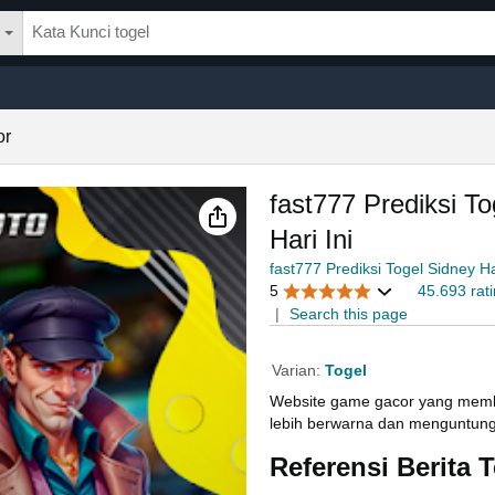
or
fast777 Prediksi To
Hari Ini
fast777 Prediksi Togel Sidney Har
5
45.693 rat
|
Search this page
Varian:
Togel
Website game gacor yang membu
lebih berwarna dan menguntung
Referensi Berita T