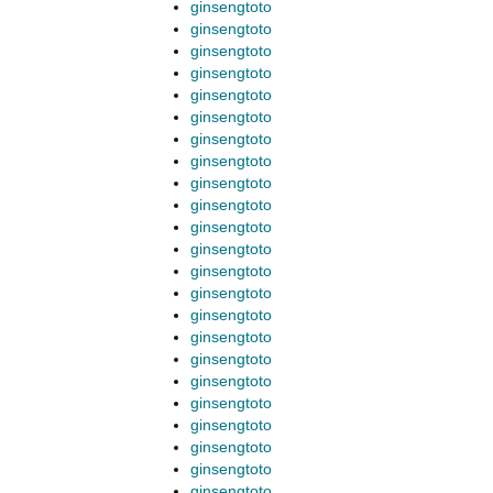
ginsengtoto
ginsengtoto
ginsengtoto
ginsengtoto
ginsengtoto
ginsengtoto
ginsengtoto
ginsengtoto
ginsengtoto
ginsengtoto
ginsengtoto
ginsengtoto
ginsengtoto
ginsengtoto
ginsengtoto
ginsengtoto
ginsengtoto
ginsengtoto
ginsengtoto
ginsengtoto
ginsengtoto
ginsengtoto
ginsengtoto