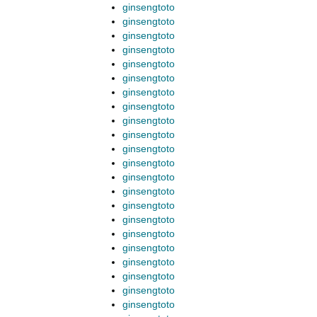
ginsengtoto
ginsengtoto
ginsengtoto
ginsengtoto
ginsengtoto
ginsengtoto
ginsengtoto
ginsengtoto
ginsengtoto
ginsengtoto
ginsengtoto
ginsengtoto
ginsengtoto
ginsengtoto
ginsengtoto
ginsengtoto
ginsengtoto
ginsengtoto
ginsengtoto
ginsengtoto
ginsengtoto
ginsengtoto