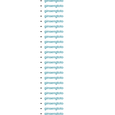
ginsengtoto
ginsengtoto
ginsengtoto
ginsengtoto
ginsengtoto
ginsengtoto
ginsengtoto
ginsengtoto
ginsengtoto
ginsengtoto
ginsengtoto
ginsengtoto
ginsengtoto
ginsengtoto
ginsengtoto
ginsengtoto
ginsengtoto
ginsengtoto
ginsengtoto
ginsengtoto
ginsengtoto
ginsengtoto
ginsengtoto