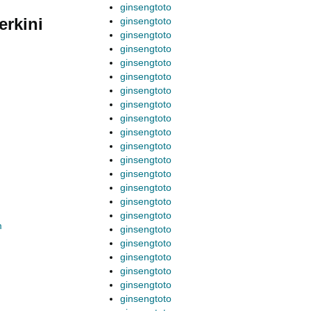
ginsengtoto
erkini
ginsengtoto
ginsengtoto
ginsengtoto
ginsengtoto
ginsengtoto
ginsengtoto
ginsengtoto
ginsengtoto
ginsengtoto
ginsengtoto
ginsengtoto
ginsengtoto
ginsengtoto
ginsengtoto
ginsengtoto
m
ginsengtoto
ginsengtoto
ginsengtoto
ginsengtoto
ginsengtoto
ginsengtoto