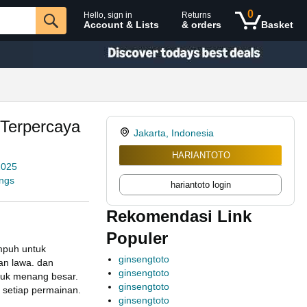
0
Hello, sign in
Returns
Account & Lists
& orders
Basket
 Terpercaya
Jakarta, Indonesia
HARIANTOTO
2025
ings
hariantoto login
Rekomendasi Link
Populer
mpuh untuk
ginsengtoto
an lawa. dan
ginsengtoto
tuk menang besar.
ginsengtoto
 setiap permainan.
ginsengtoto