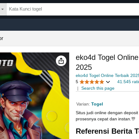
or
eko4d Togel Online
2025
eko4d Togel Online Terbaik 202
5
41.545 rat
|
Search this page
Varian:
Togel
Situs judi online dengan deposit
prosesnya cepat dan instan.🎊
Referensi Berita T