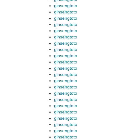
ginsengtoto
ginsengtoto
ginsengtoto
ginsengtoto
ginsengtoto
ginsengtoto
ginsengtoto
ginsengtoto
ginsengtoto
ginsengtoto
ginsengtoto
ginsengtoto
ginsengtoto
ginsengtoto
ginsengtoto
ginsengtoto
ginsengtoto
ginsengtoto
ginsengtoto
ginsengtoto
ginsengtoto
ginsengtoto