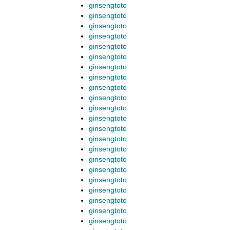
ginsengtoto
ginsengtoto
ginsengtoto
ginsengtoto
ginsengtoto
ginsengtoto
ginsengtoto
ginsengtoto
ginsengtoto
ginsengtoto
ginsengtoto
ginsengtoto
ginsengtoto
ginsengtoto
ginsengtoto
ginsengtoto
ginsengtoto
ginsengtoto
ginsengtoto
ginsengtoto
ginsengtoto
ginsengtoto