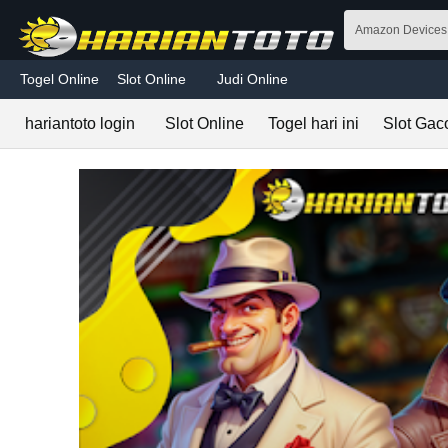
Skip to main content
Amazon Devices
Togel Online
Slot Online
Judi Online
hariantoto login
Slot Online
Togel hari ini
Slot Gac