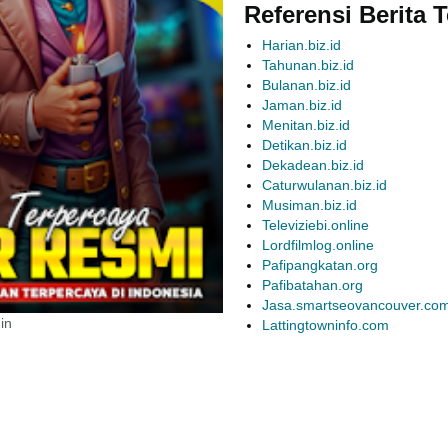
Referensi Berita T
Harian.biz.id
Tahunan.biz.id
Bulanan.biz.id
Jaman.biz.id
Menitan.biz.id
Detikan.biz.id
Dekadean.biz.id
Caturwulanan.biz.id
Musiman.biz.id
Televiziebi.online
Lordfilmlog.online
Pafipangkatan.org
Pafibatahan.org
Jasa.smartseovancouver.co
in
Lattingtowninfo.com