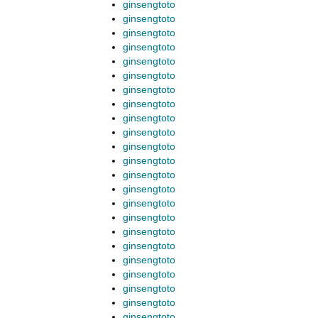
ginsengtoto
ginsengtoto
ginsengtoto
ginsengtoto
ginsengtoto
ginsengtoto
ginsengtoto
ginsengtoto
ginsengtoto
ginsengtoto
ginsengtoto
ginsengtoto
ginsengtoto
ginsengtoto
ginsengtoto
ginsengtoto
ginsengtoto
ginsengtoto
ginsengtoto
ginsengtoto
ginsengtoto
ginsengtoto
ginsengtoto