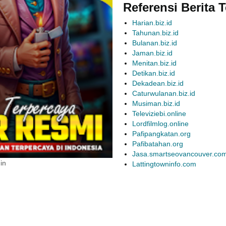
Referensi Berita T
Harian.biz.id
Tahunan.biz.id
Bulanan.biz.id
Jaman.biz.id
Menitan.biz.id
Detikan.biz.id
Dekadean.biz.id
Caturwulanan.biz.id
Musiman.biz.id
Televiziebi.online
Lordfilmlog.online
Pafipangkatan.org
Pafibatahan.org
Jasa.smartseovancouver.co
in
Lattingtowninfo.com