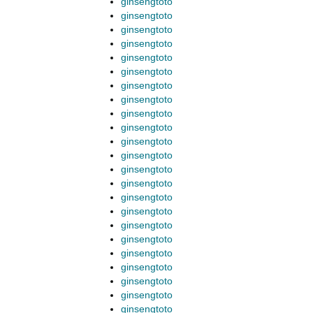
ginsengtoto
ginsengtoto
ginsengtoto
ginsengtoto
ginsengtoto
ginsengtoto
ginsengtoto
ginsengtoto
ginsengtoto
ginsengtoto
ginsengtoto
ginsengtoto
ginsengtoto
ginsengtoto
ginsengtoto
ginsengtoto
ginsengtoto
ginsengtoto
ginsengtoto
ginsengtoto
ginsengtoto
ginsengtoto
ginsengtoto