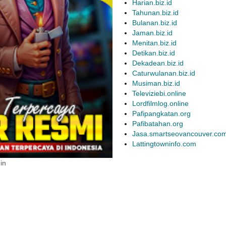
Harian.biz.id
Tahunan.biz.id
Bulanan.biz.id
Jaman.biz.id
Menitan.biz.id
Detikan.biz.id
Dekadean.biz.id
Caturwulanan.biz.id
Musiman.biz.id
Televiziebi.online
Lordfilmlog.online
Pafipangkatan.org
Pafibatahan.org
Jasa.smartseovancouver.co
Lattingtowninfo.com
in