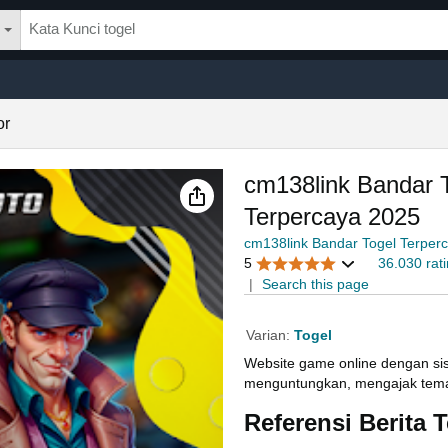
or
cm138link Bandar 
Terpercaya 2025
cm138link Bandar Togel Terper
5
36.030 rat
|
Search this page
Varian:
Togel
Website game online dengan sis
menguntungkan, mengajak tema
Referensi Berita T